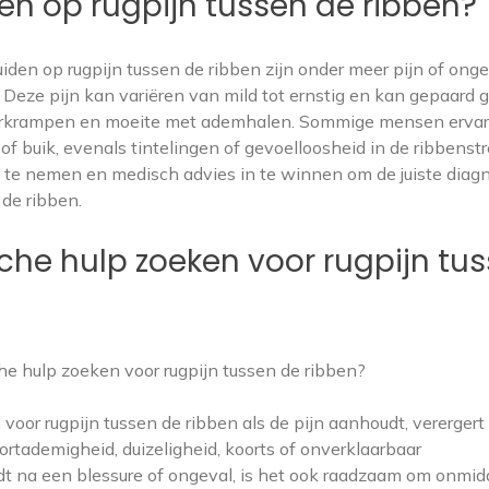
 op rugpijn tussen de ribben?
en op rugpijn tussen de ribben zijn onder meer pijn of on
 Deze pijn kan variëren van mild tot ernstig en kan gepaard 
 spierkrampen en moeite met ademhalen. Sommige mensen erva
of buik, evenals tintelingen of gevoelloosheid in de ribbenstr
 te nemen en medisch advies in te winnen om de juiste diag
 de ribben.
he hulp zoeken voor rugpijn tu
e hulp zoeken voor rugpijn tussen de ribben?
voor rugpijn tussen de ribben als de pijn aanhoudt, verergert
tademigheid, duizeligheid, koorts of onverklaarbaar
edt na een blessure of ongeval, is het ook raadzaam om onmidd