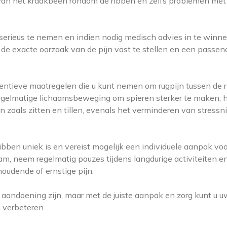
 van het kraakbeen rondom de ribben en zelfs problemen met
n serieus te nemen en indien nodig medisch advies in te winn
de exacte oorzaak van de pijn vast te stellen en een passen
entieve maatregelen die u kunt nemen om rugpijn tussen de 
egelmatige lichaamsbeweging om spieren sterker te maken, 
n zoals zitten en tillen, evenals het verminderen van stressn
ibben uniek is en vereist mogelijk een individuele aanpak voo
aam, neem regelmatig pauzes tijdens langdurige activiteiten e
houdende of ernstige pijn.
aandoening zijn, maar met de juiste aanpak en zorg kunt u u
 verbeteren.