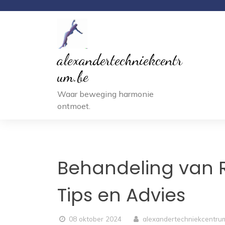
Ga
naar
inhoud
alexandertechniekcentr
um.be
Waar beweging harmonie
ontmoet.
Behandeling van R
Tips en Advies
08 oktober 2024
alexandertechniekcentru