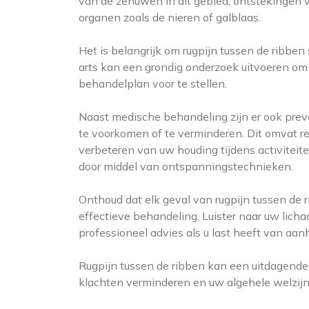
van de zenuwen in dit gebied, ontstekingen
organen zoals de nieren of galblaas.
Het is belangrijk om rugpijn tussen de ribbe
arts kan een grondig onderzoek uitvoeren om 
behandelplan voor te stellen.
Naast medische behandeling zijn er ook prev
te voorkomen of te verminderen. Dit omvat r
verbeteren van uw houding tijdens activiteite
door middel van ontspanningstechnieken.
Onthoud dat elk geval van rugpijn tussen de r
effectieve behandeling. Luister naar uw lich
professioneel advies als u last heeft van aan
Rugpijn tussen de ribben kan een uitdagende 
klachten verminderen en uw algehele welzijn