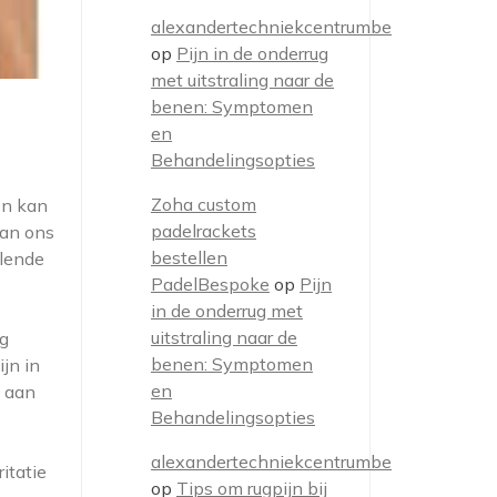
alexandertechniekcentrumbe
op
Pijn in de onderrug
met uitstraling naar de
benen: Symptomen
en
Behandelingsopties
Zoha custom
en kan
padelrackets
van ons
bestellen
llende
PadelBespoke
op
Pijn
in de onderrug met
uitstraling naar de
ig
benen: Symptomen
jn in
en
n aan
Behandelingsopties
alexandertechniekcentrumbe
itatie
op
Tips om rugpijn bij