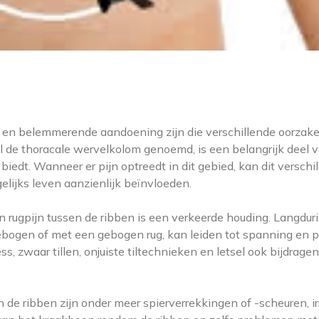
e en belemmerende aandoening zijn die verschillende oorzak
l de thoracale wervelkolom genoemd, is een belangrijk deel 
edt. Wanneer er pijn optreedt in dit gebied, kan dit verschi
ijks leven aanzienlijk beïnvloeden.
ugpijn tussen de ribben is een verkeerde houding. Langdur
gebogen of met een gebogen rug, kan leiden tot spanning en pi
s, zwaar tillen, onjuiste tiltechnieken en letsel ook bijdrage
de ribben zijn onder meer spierverrekkingen of -scheuren, irr