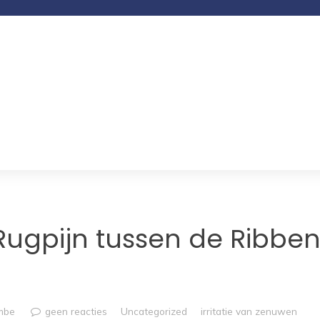
ugpijn tussen de Ribben
mbe
geen reacties
Uncategorized
irritatie van zenuwen