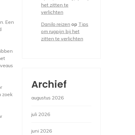
het zitten te
verlichten
en. Een
Danilo reizen
op
Tips
d
om rugpijn bij het
zitten te verlichten
ribben
het
iveaus
Archief
r
n zoek
augustus 2026
juli 2026
w
juni 2026