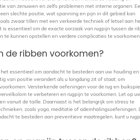
itatie van zenuwen en zelfs problemen met interne organen. E
 een slechte positie, wat spanning en pijn in dit gebied kan
oals zwaar tillen met een verkeerde techniek of letsel aan h
et is essentieel om de exacte oorzaak van rugpijn tussen de r
n te kunnen opstellen en verdere complicaties te voorkomen
en de ribben voorkomen?
s het essentieel om aandacht te besteden aan uw houding en
g van positie verandert als u langdurig zit of staat, om
e voorkomen. Versterkende oefeningen voor de rug en buikspi
wervelkolom te verbeteren en rugpijn te voorkomen. Let op u
en vanuit de taille. Daarnaast is het belangrijk om stress te
chnieken, zoals yoga, meditatie of ademhalingsoefeningen. 
dacht te besteden aan preventieve maatregelen, kunt u rugp