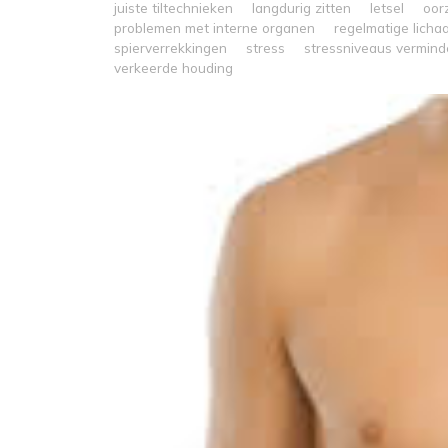
juiste tiltechnieken
langdurig zitten
letsel
oor
problemen met interne organen
regelmatige lich
spierverrekkingen
stress
stressniveaus vermind
verkeerde houding