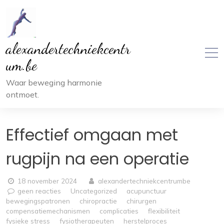
Ga
naar
inhoud
alexandertechniekcentr
um.be
Waar beweging harmonie
ontmoet.
Effectief omgaan met
rugpijn na een operatie
18 november 2024
alexandertechniekcentrumbe
geen reacties
Uncategorized
acupunctuur
bewegingspatronen
chiropractie
chirurgen
compensatiemechanismen
complicaties
flexibiliteit
fysieke stress
fysiotherapeuten
herstelproces