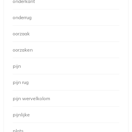
onderkant
onderrug
oorzaak
oorzaken
pijn
pijn rug
pijn wervelkolom
pijnlijke
plots