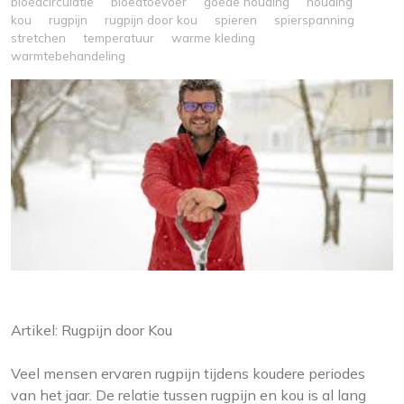
bloedcirculatie
bloedtoevoer
goede houding
houding
kou
rugpijn
rugpijn door kou
spieren
spierspanning
stretchen
temperatuur
warme kleding
warmtebehandeling
Artikel: Rugpijn door Kou
Veel mensen ervaren rugpijn tijdens koudere periodes
van het jaar. De relatie tussen rugpijn en kou is al lang