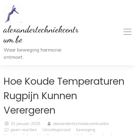
Ga
naar
inhoud
alexandertechniekcentr
um.be
Waar beweging harmonie
ontmoet.
Hoe Koude Temperaturen
Rugpijn Kunnen
Verergeren
31 januari 2025
alexandertechniekcentrumbe
geen reacties
Uncategorized
beweging