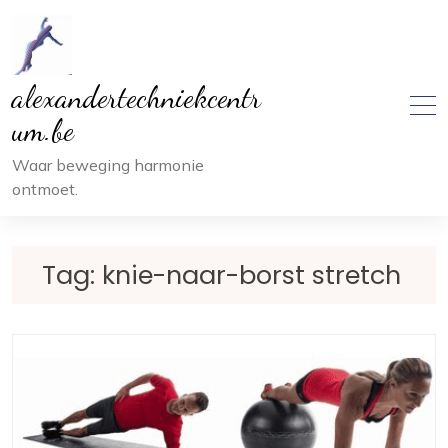
Ga
naar
inhoud
alexandertechniekcentr
um.be
Waar beweging harmonie
ontmoet.
Tag:
knie-naar-borst stretch