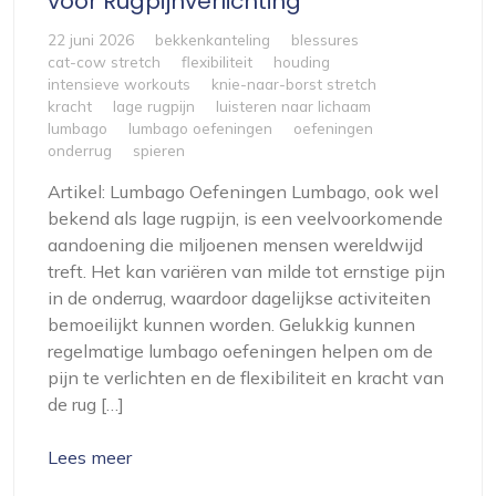
voor Rugpijnverlichting
22 juni 2026
bekkenkanteling
blessures
cat-cow stretch
flexibiliteit
houding
intensieve workouts
knie-naar-borst stretch
kracht
lage rugpijn
luisteren naar lichaam
lumbago
lumbago oefeningen
oefeningen
onderrug
spieren
Artikel: Lumbago Oefeningen Lumbago, ook wel
bekend als lage rugpijn, is een veelvoorkomende
aandoening die miljoenen mensen wereldwijd
treft. Het kan variëren van milde tot ernstige pijn
in de onderrug, waardoor dagelijkse activiteiten
bemoeilijkt kunnen worden. Gelukkig kunnen
regelmatige lumbago oefeningen helpen om de
pijn te verlichten en de flexibiliteit en kracht van
de rug […]
Lees meer