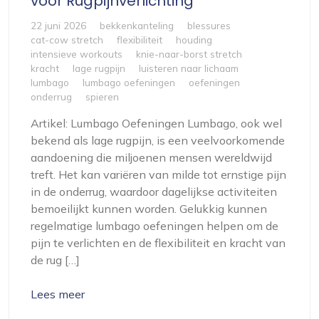
voor Rugpijnverlichting
22 juni 2026
bekkenkanteling
blessures
cat-cow stretch
flexibiliteit
houding
intensieve workouts
knie-naar-borst stretch
kracht
lage rugpijn
luisteren naar lichaam
lumbago
lumbago oefeningen
oefeningen
onderrug
spieren
Artikel: Lumbago Oefeningen Lumbago, ook wel
bekend als lage rugpijn, is een veelvoorkomende
aandoening die miljoenen mensen wereldwijd
treft. Het kan variëren van milde tot ernstige pijn
in de onderrug, waardoor dagelijkse activiteiten
bemoeilijkt kunnen worden. Gelukkig kunnen
regelmatige lumbago oefeningen helpen om de
pijn te verlichten en de flexibiliteit en kracht van
de rug […]
Lees meer