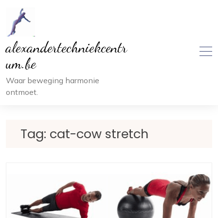
Ga
naar
inhoud
alexandertechniekcentr
um.be
Waar beweging harmonie
ontmoet.
Tag:
cat-cow stretch