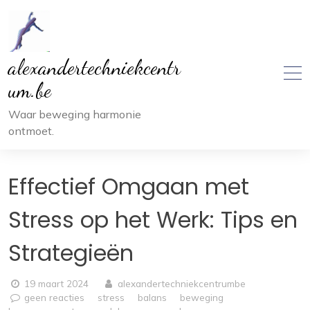
Ga
naar
inhoud
alexandertechniekcentr
um.be
Waar beweging harmonie
ontmoet.
Effectief Omgaan met
Stress op het Werk: Tips en
Strategieën
19 maart 2024
alexandertechniekcentrumbe
geen reacties
stress
balans
beweging