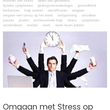
bronnen van stress
delen van gevoelens
fysieke symptomen
gedragsveranderingen
gezondheid
herkennen
hulp zoeken
identificeren
omgaan
omgaan met stress op het werk
ontspanning
oorzaken
pauzes
praten
professionele hulp
stress
symptomen
verminderen
welzijn
werk
werk-leven balans
Omgaan met Stress op