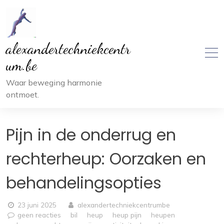
Ga
naar
inhoud
alexandertechniekcentr
um.be
Waar beweging harmonie
ontmoet.
Pijn in de onderrug en
rechterheup: Oorzaken en
behandelingsopties
23 juni 2025
alexandertechniekcentrumbe
geen reacties
bil
heup
heup pijn
heupen