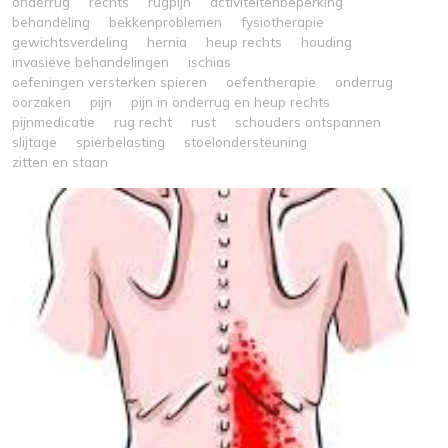
onderrug
rechts
rugpijn
activiteitenbeperking
behandeling
bekkenproblemen
fysiotherapie
gewichtsverdeling
hernia
heup rechts
houding
invasieve behandelingen
ischias
oefeningen versterken spieren
oefentherapie
onderrug
oorzaken
pijn
pijn in onderrug en heup rechts
pijnmedicatie
rug recht
rust
schouders ontspannen
slijtage
spierbelasting
stoelondersteuning
zitten en staan