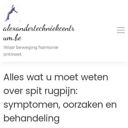
Ga
naar
inhoud
alexandertechniekcentr
um.be
Waar beweging harmonie
ontmoet.
Alles wat u moet weten
over spit rugpijn:
symptomen, oorzaken en
behandeling