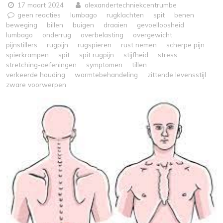
17 maart 2024
alexandertechniekcentrumbe
geen reacties
lumbago
rugklachten
spit
benen
beweging
billen
buigen
draaien
gevoelloosheid
lumbago
onderrug
overbelasting
overgewicht
pijnstillers
rugpijn
rugspieren
rust nemen
scherpe pijn
spierkrampen
spit
spit rugpijn
stijfheid
stress
stretching-oefeningen
symptomen
tillen
verkeerde houding
warmtebehandeling
zittende levensstijl
zware voorwerpen