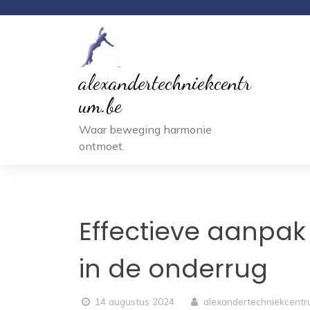
Ga
naar
inhoud
alexandertechniekcentr
um.be
Waar beweging harmonie
ontmoet.
Effectieve aanpa
in de onderrug
14 augustus 2024
alexandertechniekcent