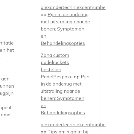
alexandertechniekcentrumbe
op
Pijn in de onderrug
met uitstraling naar de
benen: Symptomen
en
ritatie
Behandelingsopties
 en het
Zoha custom
.
padelrackets
bestellen
PadelBespoke
op
Pijn
k aan
in de onderrug met
kunnen
uitstraling naar de
ugpijn.
benen: Symptomen
en
rapeut
Behandelingsopties
stemd
alexandertechniekcentrumbe
op
Tips om rugpijn bij