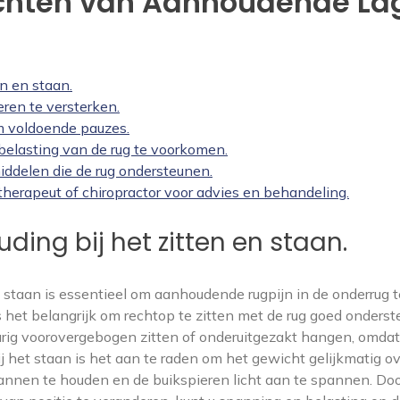
lichten van Aanhoudende La
n en staan.
ren te versterken.
em voldoende pauzes.
belasting van de rug te voorkomen.
ddelen die de rug ondersteunen.
therapeut of chiropractor voor advies en behandeling.
ing bij het zitten en staan.
n staan is essentieel om aanhoudende rugpijn in de onderrug t
s het belangrijk om rechtop te zitten met de rug goed onders
urig voorovergebogen zitten of onderuitgezakt hangen, omdat
j het staan is het aan te raden om het gewicht gelijkmatig o
annen te houden en de buikspieren licht aan te spannen. Do