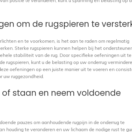
van positie te veranderen, kunt u spanning en belasting op 
gen om de rugspieren te verster
lichten en te voorkomen, is het aan te raden om regelmatig
terken. Sterke rugspieren kunnen helpen bij het ondersteune
ele stabiliteit van de rug. Door specifieke oefeningen uit te
 de rugspieren, kunt u de belasting op uw onderrug verminder
eze oefeningen op een juiste manier uit te voeren en consist
or uw ruggezondheid.
en of staan en neem voldoende
oldoende pauzes om aanhoudende rugpijn in de onderrug te
van houding te veranderen en uw lichaam de nodige rust te g