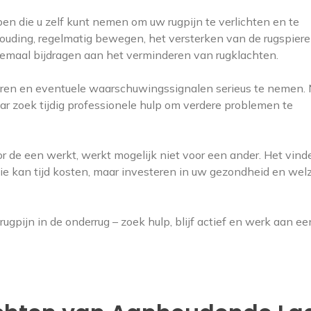
pen die u zelf kunt nemen om uw rugpijn te verlichten en te
ding, regelmatig bewegen, het versterken van de rugspier
lemaal bijdragen aan het verminderen van rugklachten.
steren en eventuele waarschuwingssignalen serieus te nemen.
r zoek tijdig professionele hulp om verdere problemen te
r de een werkt, werkt mogelijk niet voor een ander. Het vin
tie kan tijd kosten, maar investeren in uw gezondheid en welz
ijn in de onderrug – zoek hulp, blijf actief en werk aan ee