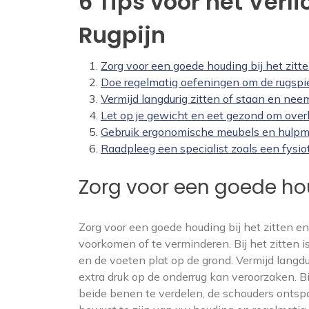
6 Tips voor het Ver
Rugpijn
Zorg voor een goede houding bij het zitte
Doe regelmatig oefeningen om de rugspie
Vermijd langdurig zitten of staan en ne
Let op je gewicht en eet gezond om over
Gebruik ergonomische meubels en hulpmi
Raadpleeg een specialist zoals een fysio
Zorg voor een goede houd
Zorg voor een goede houding bij het zitten e
voorkomen of te verminderen. Bij het zitten i
en de voeten plat op de grond. Vermijd langd
extra druk op de onderrug kan veroorzaken. Bi
beide benen te verdelen, de schouders ontsp