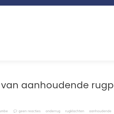
k van aanhoudende rugpi
rumbe
geen reacties
onderrug
rugklachten
aanhoudende