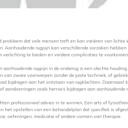
probleem dat vele mensen treft en kan variëren van lichte ir
even. Aanhoudende rugpijn kan verschillende oorzaken hebben
m verlichting te bieden en verdere complicaties te voorkomen
aanhoudende rugpijn in de onderrug is een slechte houding.
llen van zware voorwerpen zonder de juiste techniek, of gebre
al bijdragen aan het ontstaan van rugklachten. Daarnaast 
l of aandoeningen zoals hernia’s bijdragen aan aanhoudende r
hten professioneel advies in te winnen. Een arts of fysiothe
en het opstellen van een behandelplan dat specifiek is afge
apie, oefeningen, medicatie of andere vormen van therapie