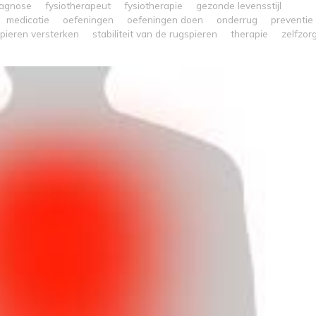
iagnose
fysiotherapeut
fysiotherapie
gezonde levensstijl
medicatie
oefeningen
oefeningen doen
onderrug
preventie
pieren versterken
stabiliteit van de rugspieren
therapie
zelfzor