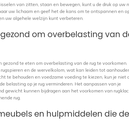
sselen van zitten, staan en bewegen, kunt u de druk op uw r
 naar uw lichaam en geef het de kans om te ontspannen en op
en uw algehele welzijn kunt verbeteren.
t gezond om overbelasting van d
 en gezond te eten om overbelasting van de rug te voorkomen.
 rugspieren en de wervelkolom, wat kan leiden tot aanhoude
cht te behouden en voedzame voeding te kiezen, kun je niet 
de belasting op je rug verminderen. Het aanpassen van je
nd gewicht kunnen bijdragen aan het voorkomen van rugkla
nende rug.
meubels en hulpmiddelen die d