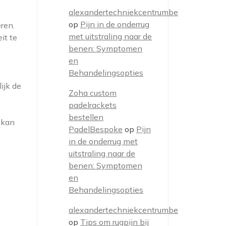
alexandertechniekcentrumbe
op
Pijn in de onderrug
ren.
met uitstraling naar de
it te
benen: Symptomen
en
Behandelingsopties
ijk de
Zoha custom
padelrackets
bestellen
d kan
PadelBespoke
op
Pijn
in de onderrug met
uitstraling naar de
benen: Symptomen
en
Behandelingsopties
alexandertechniekcentrumbe
op
Tips om rugpijn bij