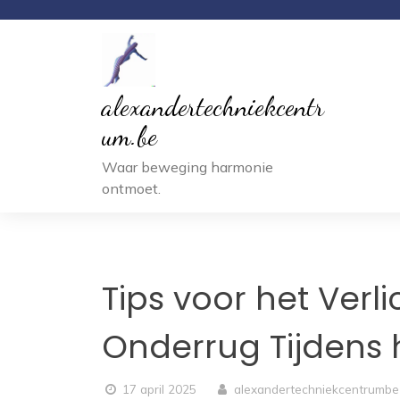
Ga
naar
inhoud
alexandertechniekcentr
um.be
Waar beweging harmonie
ontmoet.
Tips voor het Verli
Onderrug Tijdens 
17 april 2025
alexandertechniekcentrumbe