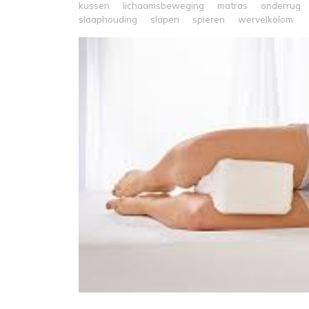
kussen
lichaamsbeweging
matras
onderrug
slaaphouding
slapen
spieren
wervelkolom