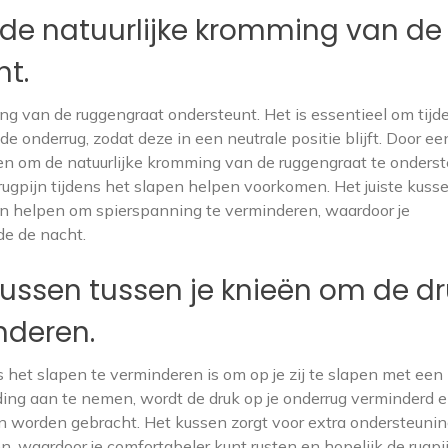
 de natuurlijke kromming van de
t.
ng van de ruggengraat ondersteunt. Het is essentieel om tijd
e onderrug, zodat deze in een neutrale positie blijft. Door ee
pen om de natuurlijke kromming van de ruggengraat te onders
 rugpijn tijdens het slapen helpen voorkomen. Het juiste kuss
n helpen om spierspanning te verminderen, waardoor je
de de nacht.
 kussen tussen je knieën om de d
nderen.
s het slapen te verminderen is om op je zij te slapen met een
ding aan te nemen, wordt de druk op je onderrug verminderd 
jn worden gebracht. Het kussen zorgt voor extra ondersteuni
n, waardoor je comfortabeler kunt rusten en hopelijk de rugpi