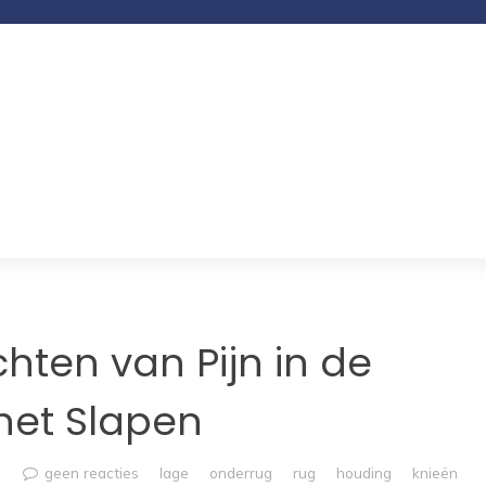
chten van Pijn in de
het Slapen
geen reacties
lage
onderrug
rug
houding
knieën