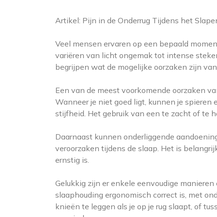
Artikel: Pijn in de Onderrug Tijdens het Slape
Veel mensen ervaren op een bepaald moment pi
variëren van licht ongemak tot intense steken
begrijpen wat de mogelijke oorzaken zijn van 
Een van de meest voorkomende oorzaken van l
Wanneer je niet goed ligt, kunnen je spieren 
stijfheid. Het gebruik van een te zacht of te
Daarnaast kunnen onderliggende aandoeningen 
veroorzaken tijdens de slaap. Het is belangri
ernstig is.
Gelukkig zijn er enkele eenvoudige manieren o
slaaphouding ergonomisch correct is, met ond
knieën te leggen als je op je rug slaapt, of tus