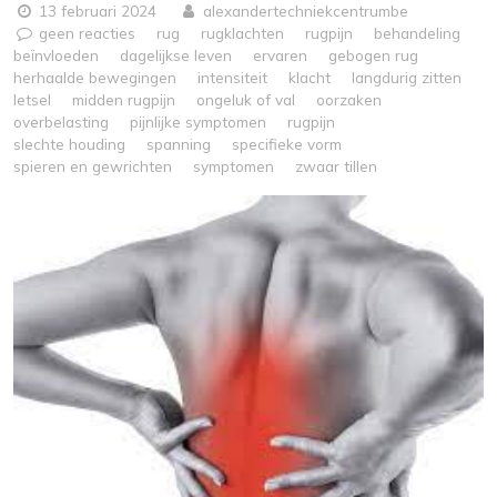
13 februari 2024
alexandertechniekcentrumbe
geen reacties
rug
rugklachten
rugpijn
behandeling
beïnvloeden
dagelijkse leven
ervaren
gebogen rug
herhaalde bewegingen
intensiteit
klacht
langdurig zitten
letsel
midden rugpijn
ongeluk of val
oorzaken
overbelasting
pijnlijke symptomen
rugpijn
slechte houding
spanning
specifieke vorm
spieren en gewrichten
symptomen
zwaar tillen