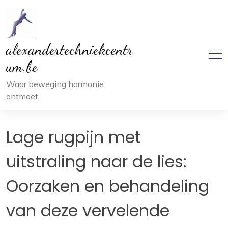
Ga
naar
inhoud
alexandertechniekcentr
um.be
Waar beweging harmonie
ontmoet.
Lage rugpijn met
uitstraling naar de lies:
Oorzaken en behandeling
van deze vervelende