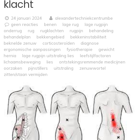
klacht
24 januari 2024
alexandertechniekcentrumbe
geen reacties
benen
lage rug
lage rugpijn
onderrug
rug
rugklachten
rugpijn
behandeling
behandelplan
bekkengebied
bekkeninstabiliteit
beknelde zenuw
corticosteroïden
diagnose
ergonomische aanpassingen
fysiotherapie
gewicht
hernia
lage rugpijn uitstraling lies
leefstijlfactoren
lichaamsbeweging
lies
ontstekingsremmende medicijnen
oorzaken
pijnstillers
uitstraling
zenuwwortel
zitten/staan vermijden