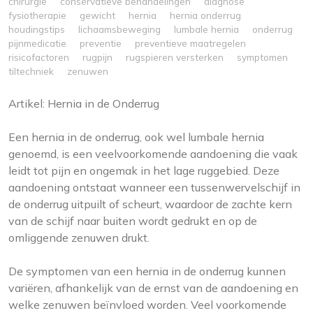
chirurgie
conservatieve behandelingen
diagnose
fysiotherapie
gewicht
hernia
hernia onderrug
houdingstips
lichaamsbeweging
lumbale hernia
onderrug
pijnmedicatie
preventie
preventieve maatregelen
risicofactoren
rugpijn
rugspieren versterken
symptomen
tiltechniek
zenuwen
Artikel: Hernia in de Onderrug
Een hernia in de onderrug, ook wel lumbale hernia
genoemd, is een veelvoorkomende aandoening die vaak
leidt tot pijn en ongemak in het lage ruggebied. Deze
aandoening ontstaat wanneer een tussenwervelschijf in
de onderrug uitpuilt of scheurt, waardoor de zachte kern
van de schijf naar buiten wordt gedrukt en op de
omliggende zenuwen drukt.
De symptomen van een hernia in de onderrug kunnen
variëren, afhankelijk van de ernst van de aandoening en
welke zenuwen beïnvloed worden. Veel voorkomende