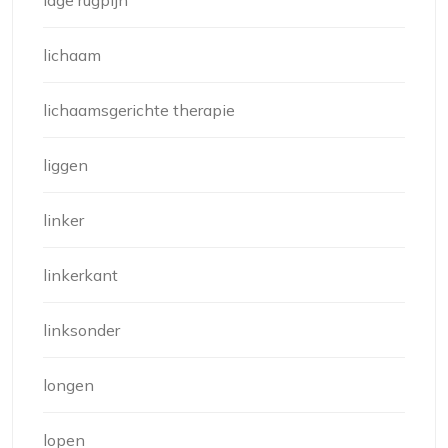
lage rugpijn
lichaam
lichaamsgerichte therapie
liggen
linker
linkerkant
linksonder
longen
lopen