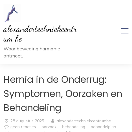
Ga
naar
inhoud
alexandertechniekcentr
um.be
Waar beweging harmonie
ontmoet.
Hernia in de Onderrug:
Symptomen, Oorzaken en
Behandeling
28 augustus 2025
alexandertechniekcentrumbe
geen reacties
oorzaak
behandeling
behandelplan