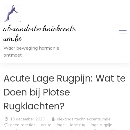
Ga
naar
inhoud
alexandertechniekcentr
um.be
Waar beweging harmonie
ontmoet.
Acute Lage Rugpijn: Wat te
Doen bij Plotse
Rugklachten?
13 december 2023
alexandertechniekcentrumbe
geen reacties
acute
lage
lage rug
lage rugpijn