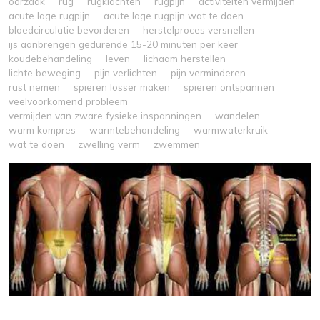
oorzaak
rug
rugklachten
rugpijn
activiteiten vermijden
acute lage rugpijn
acute lage rugpijn wat te doen
bloedcirculatie bevorderen
herstelproces versnellen
ijs aanbrengen gedurende 15-20 minuten per keer
koudebehandeling
leven
lichaam herstellen
lichte beweging
pijn verlichten
pijn verminderen
rust nemen
spieren losser maken
spieren ontspannen
veelvoorkomend probleem
vermijden van zware fysieke inspanningen
wandelen
warm kompres
warmtebehandeling
warmwaterkruik
wat te doen
zwelling verm
zwemmen