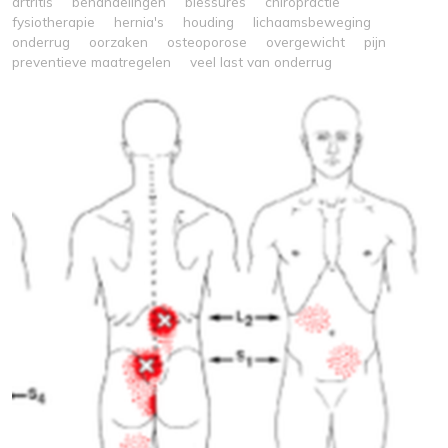
artritis
behandelingen
blessures
chiropractie
fysiotherapie
hernia's
houding
lichaamsbeweging
onderrug
oorzaken
osteoporose
overgewicht
pijn
preventieve maatregelen
veel last van onderrug