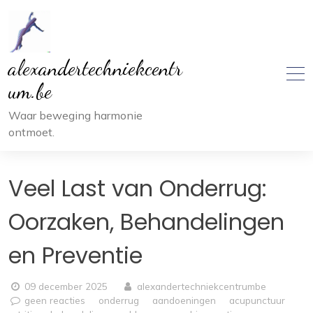
Ga
naar
inhoud
alexandertechniekcentr
um.be
Waar beweging harmonie
ontmoet.
Veel Last van Onderrug:
Oorzaken, Behandelingen
en Preventie
09 december 2025
alexandertechniekcentrumbe
geen reacties
onderrug
aandoeningen
acupunctuur