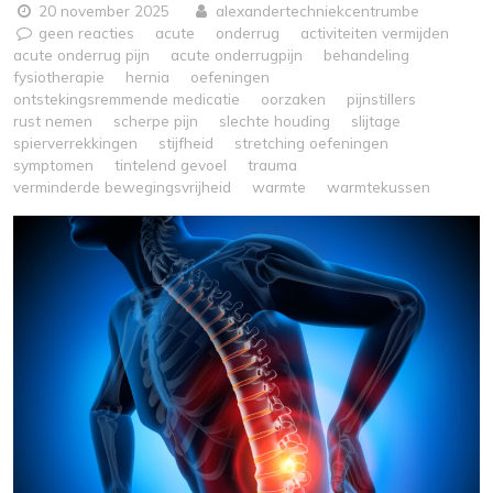
20 november 2025
alexandertechniekcentrumbe
geen reacties
acute
onderrug
activiteiten vermijden
acute onderrug pijn
acute onderrugpijn
behandeling
fysiotherapie
hernia
oefeningen
ontstekingsremmende medicatie
oorzaken
pijnstillers
rust nemen
scherpe pijn
slechte houding
slijtage
spierverrekkingen
stijfheid
stretching oefeningen
symptomen
tintelend gevoel
trauma
verminderde bewegingsvrijheid
warmte
warmtekussen