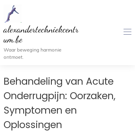
Ga
naar
inhoud
alexandertechniekcentr
um.be
Waar beweging harmonie
ontmoet.
Behandeling van Acute
Onderrugpijn: Oorzaken,
Symptomen en
Oplossingen