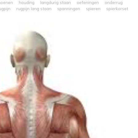
hoenen
houding
langdurig staan
oefeningen
onderrug
ugpijn
rugpijn lang staan
spanningen
spieren
spierkorset