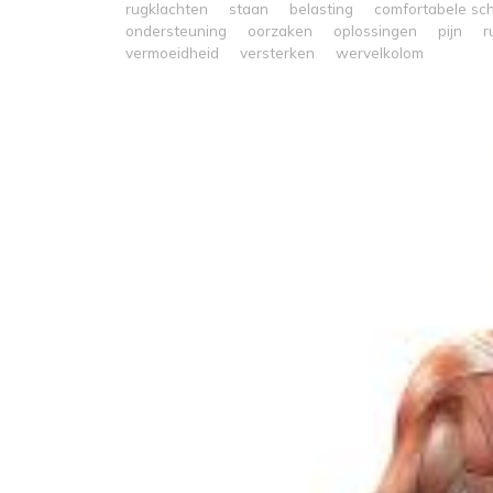
rugklachten
staan
belasting
comfortabele sc
ondersteuning
oorzaken
oplossingen
pijn
r
vermoeidheid
versterken
wervelkolom