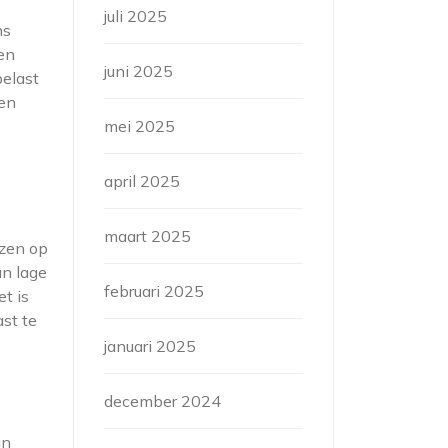
juli 2025
ns
en
juni 2025
belast
 en
mei 2025
april 2025
maart 2025
jzen op
an lage
februari 2025
t is
st te
januari 2025
december 2024
an