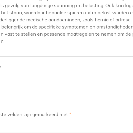
als gevolg van langdurige spanning en belasting. Ook kan lag
s het staan, waardoor bepaalde spieren extra belast worden 
erliggende medische aandoeningen, zoals hernia of artrose,
 is belangrijk om de specifieke symptomen en omstandigheden
ijn vast te stellen en passende maatregelen te nemen om de p
n.
e
ste velden zijn gemarkeerd met
*