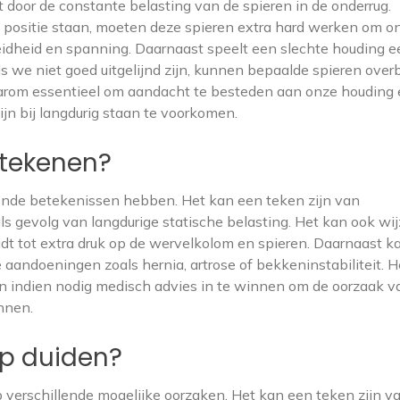
t door de constante belasting van de spieren in de onderrug.
 positie staan, moeten deze spieren extra hard werken om o
eidheid en spanning. Daarnaast speelt een slechte houding e
Als we niet goed uitgelijnd zijn, kunnen bepaalde spieren over
 daarom essentieel om aandacht te besteden aan onze houding
jn bij langdurig staan te voorkomen.
etekenen?
llende betekenissen hebben. Het kan een teken zijn van
ls gevolg van langdurige statische belasting. Het kan ook wi
idt tot extra druk op de wervelkolom en spieren. Daarnaast k
aandoeningen zoals hernia, artrose of bekkeninstabiliteit. He
en indien nodig medisch advies in te winnen om de oorzaak va
nnen.
op duiden?
p verschillende mogelijke oorzaken. Het kan een teken zijn v