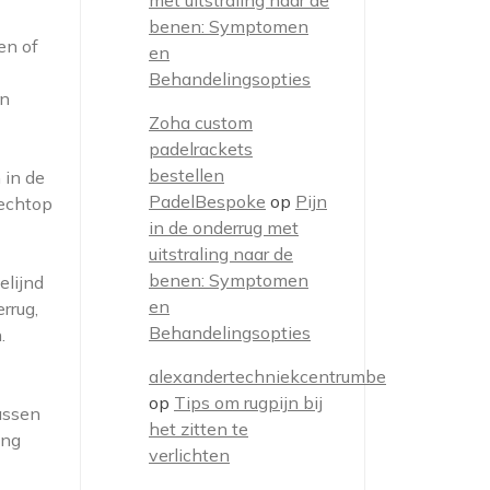
met uitstraling naar de
benen: Symptomen
en of
en
Behandelingsopties
en
Zoha custom
padelrackets
bestellen
 in de
PadelBespoke
op
Pijn
rechtop
in de onderrug met
uitstraling naar de
benen: Symptomen
elijnd
en
rrug,
Behandelingsopties
.
alexandertechniekcentrumbe
op
Tips om rugpijn bij
assen
het zitten te
ing
verlichten