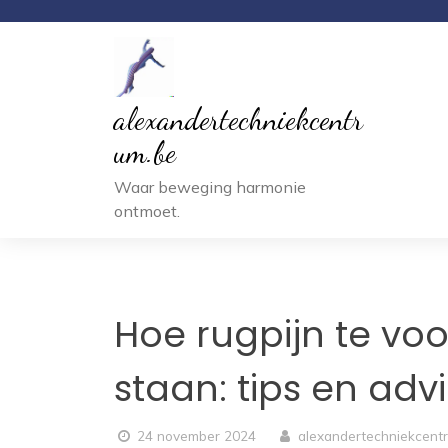
Ga
naar
inhoud
alexandertechniekcentr
um.be
Waar beweging harmonie
ontmoet.
Hoe rugpijn te vo
staan: tips en adv
24 november 2024
alexandertechniekcent