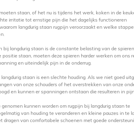
moeten staan, of het nu is tijdens het werk, koken in de keuk
te irritatie tot ernstige pijn die het dagelijks functioneren
n waarom langdurig staan rugpijn veroorzaakt en welke stapp
n.
 bij langdurig staan is de constante belasting van de spieren
de positie staan, moeten deze spieren harder werken om ons 
anning en uiteindelijk pijn in de onderrug.
j langdurig staan is een slechte houding. Als we niet goed uitg
 hangen van onze schouders of het overstrekken van onze onde
ogd en kunnen er spanningen ontstaan die resulteren in pijn
ie genomen kunnen worden om rugpijn bij langdurig staan te
egelmatig van houding te veranderen en kleine pauzes in te l
het dragen van comfortabele schoenen met goede ondersteun