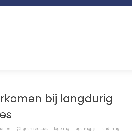
orkomen bij langdurig
ies
rumbe
geen reacties
lage rug
lage rugpijn
onderrug