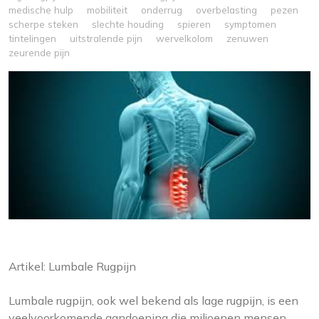
medische hulp
mobiliteit
onderrug
overbelasting
pezen
scherpe steken
slechte houding
spieren
symptomen
tintelingen
uitstralende pijn
wervelkolom
zenuwen
zeurende pijn
Artikel: Lumbale Rugpijn
Lumbale rugpijn, ook wel bekend als lage rugpijn, is een
veelvoorkomende aandoening die miljoenen mensen