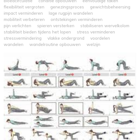
bloedcirculatie
conditie opbouwen
eenvoudige taken
flexibiliteit vergroten
genezingsproces
gewichtsbeheersing
impact verminderen
lage rugpijn wandelen
mobiliteit verbeteren
ontstekingen verminderen
pijn verlichten
spieren versterken
stabiliseren wervelkolom
stabiliteit bieden tijdens het lopen
stress verminderen
stressvermindering
vlakke ondergrond
voordelen
wandelen
wandelroutine opbouwen
welzijn