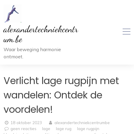
Ga
naar
inhoud
alexandertechniekcentr
um.be
Waar beweging harmonie
ontmoet.
Verlicht lage rugpijn met
wandelen: Ontdek de
voordelen!
18 oktober 2023
alexandertechniekcentrumbe
geen reacties
lage
lage rug
lage rugpijn