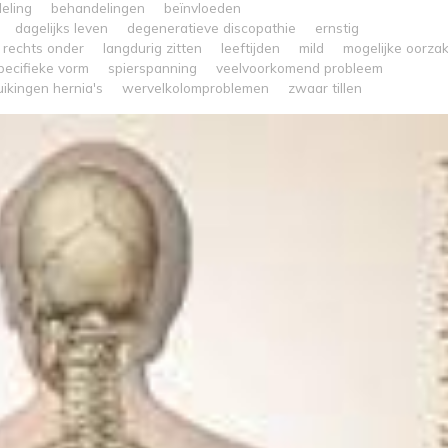
eling
behandelingen
beïnvloeden
dagelijks leven
degeneratieve discopathie
ernstig
n rechts onder
langdurig zitten
leeftijden
mild
mogelijke oorza
pecifieke vorm
spierspanning
veelvoorkomend probleem
uikingen hernia's
wervelkolomproblemen
zwaar tillen