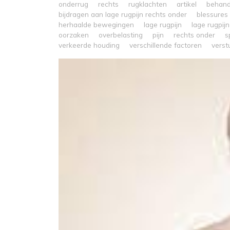
onderrug
rechts
rugklachten
artikel
behand
bijdragen aan lage rugpijn rechts onder
blessures
herhaalde bewegingen
lage rugpijn
lage rugpij
oorzaken
overbelasting
pijn
rechts onder
s
verkeerde houding
verschillende factoren
verst