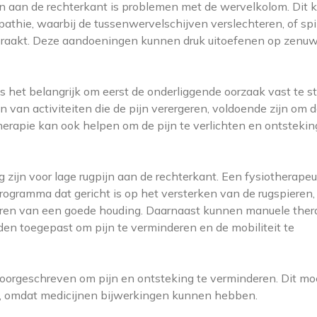
jn aan de rechterkant is problemen met de wervelkolom. Dit
athie, waarbij de tussenwervelschijven verslechteren, of sp
 raakt. Deze aandoeningen kunnen druk uitoefenen op zenu
s het belangrijk om eerst de onderliggende oorzaak vast te st
 van activiteiten die de pijn verergeren, voldoende zijn om 
erapie kan ook helpen om de pijn te verlichten en ontstekin
 zijn voor lage rugpijn aan de rechterkant. Een fysiotherape
ogramma dat gericht is op het versterken van de rugspieren,
rderen van een goede houding. Daarnaast kunnen manuele the
den toegepast om pijn te verminderen en de mobiliteit te
oorgeschreven om pijn en ontsteking te verminderen. Dit mo
en, omdat medicijnen bijwerkingen kunnen hebben.