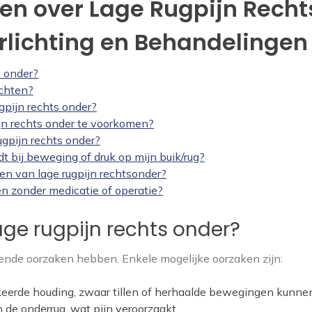
en over Lage Rugpijn Recht
rlichting en Behandelingen
s onder?
ichten?
gpijn rechts onder?
n rechts onder te voorkomen?
ugpijn rechts onder?
t bij beweging of druk op mijn buik/rug?
en van lage rugpijn rechtsonder?
en zonder medicatie of operatie?
age rugpijn rechts onder?
lende oorzaken hebben. Enkele mogelijke oorzaken zijn:
rkeerde houding, zwaar tillen of herhaalde bewegingen kunne
n de onderrug, wat pijn veroorzaakt.