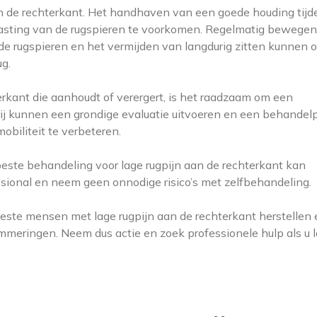
 aan de rechterkant. Het handhaven van een goede houding tijd
belasting van de rugspieren te voorkomen. Regelmatig bewegen
de rugspieren en het vermijden van langdurig zitten kunnen 
g.
erkant die aanhoudt of verergert, is het raadzaam om een ​​
Zij kunnen een grondige evaluatie uitvoeren en een behandel
biliteit te verbeteren.
 beste behandeling voor lage rugpijn aan de rechterkant kan
essional en neem geen onnodige risico’s met zelfbehandeling.
este mensen met lage rugpijn aan de rechterkant herstellen
emmeringen. Neem dus actie en zoek professionele hulp als u l