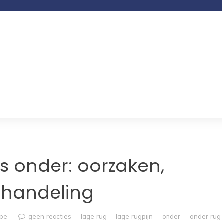
s onder: oorzaken,
handeling
mbe
geen reacties
lage rug
lage rugpijn
onder
onder rug