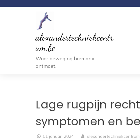
Ga
naar
inhoud
alexandertechniekcentr
um.be
Waar beweging harmonie
ontmoet.
Lage rugpijn recht
symptomen en be
01 januari 2024
alexandertechniekcentru