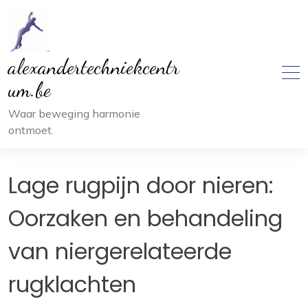
Ga
naar
inhoud
alexandertechniekcentr
um.be
Waar beweging harmonie
ontmoet.
Lage rugpijn door nieren:
Oorzaken en behandeling
van niergerelateerde
rugklachten