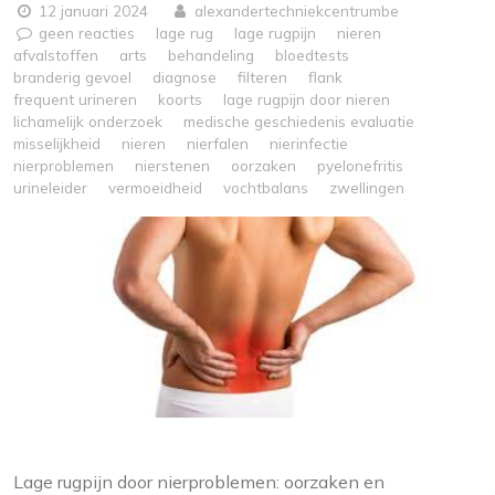
12 januari 2024
alexandertechniekcentrumbe
geen reacties
lage rug
lage rugpijn
nieren
afvalstoffen
arts
behandeling
bloedtests
branderig gevoel
diagnose
filteren
flank
frequent urineren
koorts
lage rugpijn door nieren
lichamelijk onderzoek
medische geschiedenis evaluatie
misselijkheid
nieren
nierfalen
nierinfectie
nierproblemen
nierstenen
oorzaken
pyelonefritis
urineleider
vermoeidheid
vochtbalans
zwellingen
Lage rugpijn door nierproblemen: oorzaken en