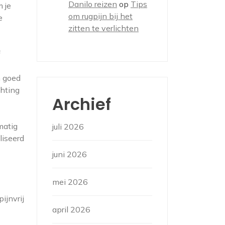
Danilo reizen
op
Tips
m je
om rugpijn bij het
e
zitten te verlichten
f
n goed
hting
Archief
matig
juli 2026
liseerd
juni 2026
mei 2026
ijnvrij
april 2026