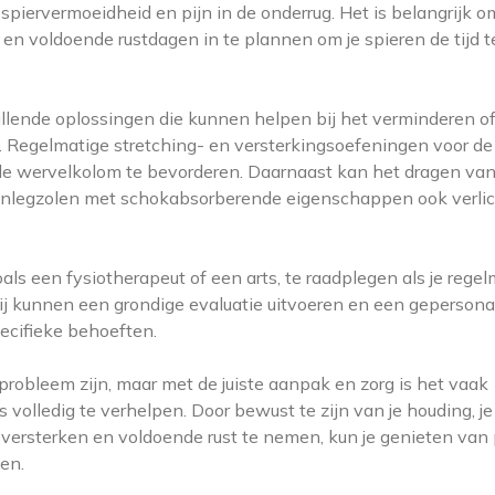
spiervermoeidheid en pijn in de onderrug. Het is belangrijk o
en voldoende rustdagen in te plannen om je spieren de tijd t
illende oplossingen die kunnen helpen bij het verminderen o
. Regelmatige stretching- en versterkingsoefeningen voor de
 de wervelkolom te bevorderen. Daarnaast kan het dragen va
 inlegzolen met schokabsorberende eigenschappen ook verlic
als een fysiotherapeut of een arts, te raadplegen als je regel
 Zij kunnen een grondige evaluatie uitvoeren en een gepersona
ecifieke behoeften.
probleem zijn, maar met de juiste aanpak en zorg is het vaak
s volledig te verhelpen. Door bewust te zijn van je houding, je
 versterken en voldoende rust te nemen, kun je genieten van p
en.