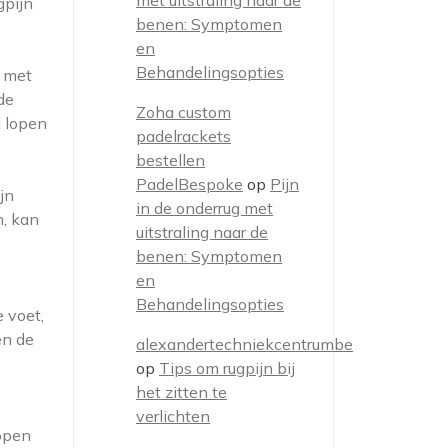
met uitstraling naar de
gpijn
benen: Symptomen
en
Behandelingsopties
d met
de
Zoha custom
t lopen
padelrackets
bestellen
PadelBespoke
op
Pijn
jn
in de onderrug met
n, kan
uitstraling naar de
benen: Symptomen
en
Behandelingsopties
 voet,
en de
alexandertechniekcentrumbe
op
Tips om rugpijn bij
het zitten te
verlichten
lopen