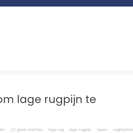
s om lage rugpijn te
mbe
geen reacties
lage rug
lage rugpijn
lopen
rugklacht