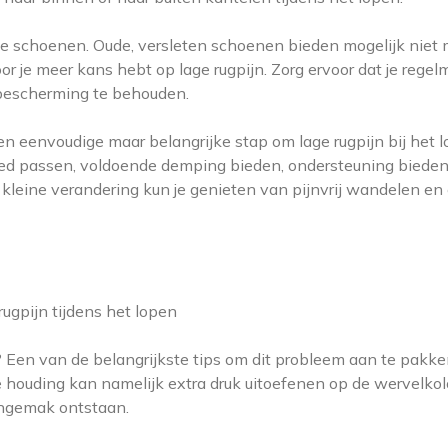
n je schoenen. Oude, versleten schoenen bieden mogelijk niet
je meer kans hebt op lage rugpijn. Zorg ervoor dat je regelm
bescherming te behouden.
n eenvoudige maar belangrijke stap om lage rugpijn bij het 
oed passen, voldoende demping bieden, ondersteuning biede
 kleine verandering kun je genieten van pijnvrij wandelen en
 rugpijn tijdens het lopen
n? Een van de belangrijkste tips om dit probleem aan te pakken
e houding kan namelijk extra druk uitoefenen op de wervelko
ongemak ontstaan.