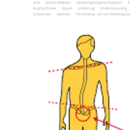
arts
behandelplan
dempingseigenschappen
f
looptechniek
lopen
onderrug
ondersteuning
schoenen
spieren
stretching- en versterkingso