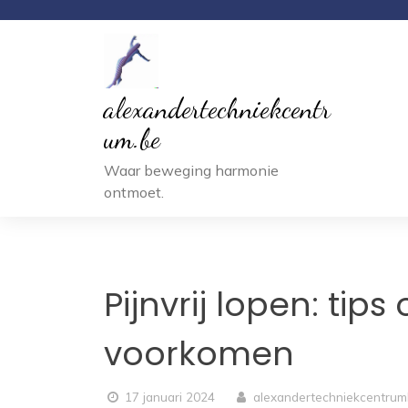
Ga
naar
inhoud
alexandertechniekcentr
um.be
Waar beweging harmonie
ontmoet.
Pijnvrij lopen: tip
voorkomen
17 januari 2024
alexandertechniekcentru