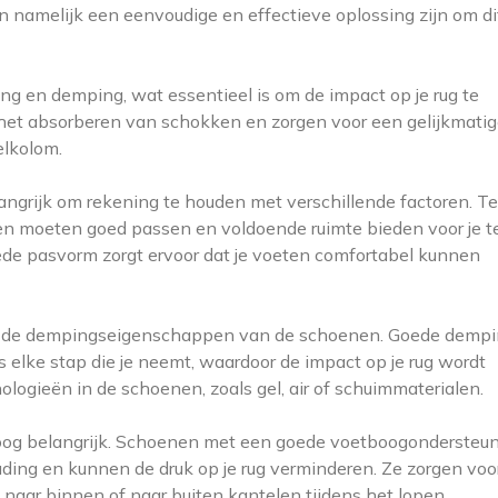
 namelijk een eenvoudige en effectieve oplossing zijn om di
g en demping, wat essentieel is om de impact op je rug te
j het absorberen van schokken en zorgen voor een gelijkmati
elkolom.
angrijk om rekening te houden met verschillende factoren. T
en moeten goed passen en voldoende ruimte bieden voor je t
goede pasvorm zorgt ervoor dat je voeten comfortabel kunnen
aar de dempingseigenschappen van de schoenen. Goede demp
 elke stap die je neemt, waardoor de impact op je rug wordt
logieën in de schoenen, zoals gel, air of schuimmaterialen.
boog belangrijk. Schoenen met een goede voetboogondersteu
ing en kunnen de druk op je rug verminderen. Ze zorgen voo
l naar binnen of naar buiten kantelen tijdens het lopen.