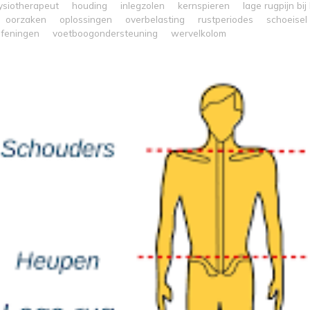
ysiotherapeut
houding
inlegzolen
kernspieren
lage rugpijn bij
oorzaken
oplossingen
overbelasting
rustperiodes
schoeisel
efeningen
voetboogondersteuning
wervelkolom