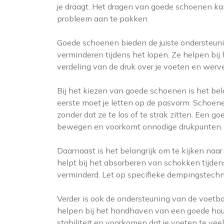
je draagt. Het dragen van goede schoenen kan
probleem aan te pakken.
Goede schoenen bieden de juiste ondersteunin
verminderen tijdens het lopen. Ze helpen bi
verdeling van de druk over je voeten en werv
Bij het kiezen van goede schoenen is het bel
eerste moet je letten op de pasvorm. Schoen
zonder dat ze te los of te strak zitten. Een 
bewegen en voorkomt onnodige drukpunten.
Daarnaast is het belangrijk om te kijken n
helpt bij het absorberen van schokken tijdens
verminderd. Let op specifieke dempingstechno
Verder is ook de ondersteuning van de voet
helpen bij het handhaven van een goede houd
stabiliteit en voorkomen dat je voeten te vee