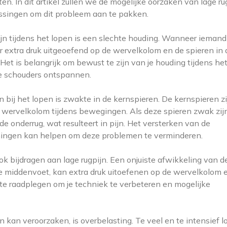
en. In dit artikel zullen we de mogelijke oorzaken van lage ru
ossingen om dit probleem aan te pakken.
n tijdens het lopen is een slechte houding. Wanneer ieman
r extra druk uitgeoefend op de wervelkolom en de spieren in 
 Het is belangrijk om bewust te zijn van je houding tijdens he
 je schouders ontspannen.
 bij het lopen is zwakte in de kernspieren. De kernspieren zi
e wervelkolom tijdens bewegingen. Als deze spieren zwak zij
 de onderrug, wat resulteert in pijn. Het versterken van de
eningen kan helpen om deze problemen te verminderen.
 bijdragen aan lage rugpijn. Een onjuiste afwikkeling van de
de middenvoet, kan extra druk uitoefenen op de wervelkolom 
te raadplegen om je techniek te verbeteren en mogelijke
en kan veroorzaken, is overbelasting. Te veel en te intensief 