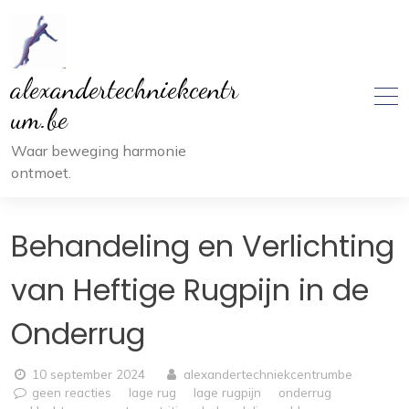
Ga
naar
inhoud
alexandertechniekcentr
um.be
Waar beweging harmonie
ontmoet.
Behandeling en Verlichting
van Heftige Rugpijn in de
Onderrug
10 september 2024
alexandertechniekcentrumbe
geen reacties
lage rug
lage rugpijn
onderrug