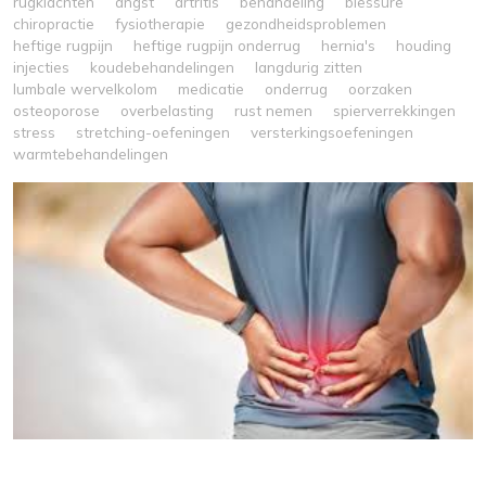
rugklachten
angst
artritis
behandeling
blessure
chiropractie
fysiotherapie
gezondheidsproblemen
heftige rugpijn
heftige rugpijn onderrug
hernia's
houding
injecties
koudebehandelingen
langdurig zitten
lumbale wervelkolom
medicatie
onderrug
oorzaken
osteoporose
overbelasting
rust nemen
spierverrekkingen
stress
stretching-oefeningen
versterkingsoefeningen
warmtebehandelingen