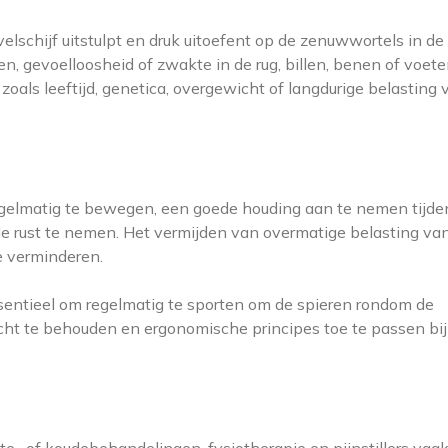
schijf uitstulpt en druk uitoefent op de zenuwwortels in de
gen, gevoelloosheid of zwakte in de rug, billen, benen of voet
oals leeftijd, genetica, overgewicht of langdurige belasting 
egelmatig te bewegen, een goede houding aan te nemen tijde
ende rust te nemen. Het vermijden van overmatige belasting va
e verminderen.
sentieel om regelmatig te sporten om de spieren rondom de
ht te behouden en ergonomische principes toe te passen bij