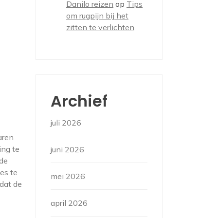
Danilo reizen
op
Tips
om rugpijn bij het
zitten te verlichten
Archief
juli 2026
aren
ing te
juni 2026
 de
es te
mei 2026
tdat de
april 2026