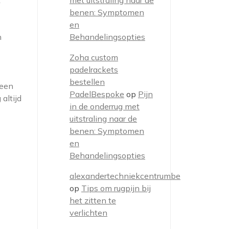
k
met uitstraling naar de
benen: Symptomen
en
n
Behandelingsopties
Zoha custom
padelrackets
bestellen
 een
PadelBespoke
op
Pijn
altijd
in de onderrug met
uitstraling naar de
benen: Symptomen
en
Behandelingsopties
alexandertechniekcentrumbe
op
Tips om rugpijn bij
het zitten te
verlichten