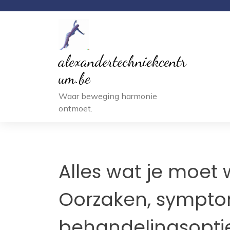
Ga
naar
inhoud
alexandertechniekcentr
um.be
Waar beweging harmonie
ontmoet.
Alles wat je moet 
Oorzaken, sympt
behandelingsopti