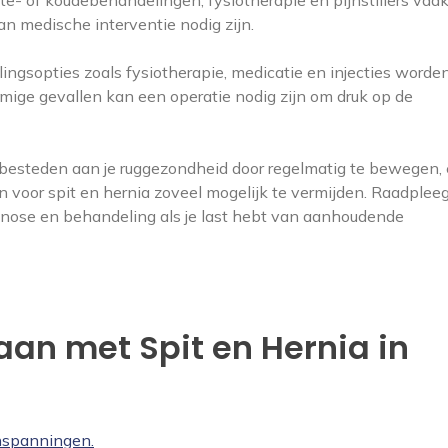
te- of koudebehandelingen, fysiotherapie en pijnstillers vaa
an medische interventie nodig zijn.
ngsopties zoals fysiotherapie, medicatie en injecties worde
mige gevallen kan een operatie nodig zijn om druk op de
e besteden aan je ruggezondheid door regelmatig te bewegen,
 voor spit en hernia zoveel mogelijk te vermijden. Raadpleeg 
agnose en behandeling als je last hebt van aanhoudende
aan met Spit en Hernia in
nspanningen.