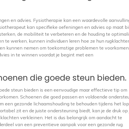
gen en advies. Fysiotherapie kan een waardevolle aanvulling
ysiotherapeut kan specifieke oefeningen en advies op maat b
erken, de mobiliteit te verbeteren en de houding te optimali
n te werken, kunnen individuen leren hoe ze hun rugklachte
len kunnen nemen om toekomstige problemen te voorkomen.
dvies in te winnen voordat je begint met een
oenen die goede steun bieden.
ede steun bieden is een eenvoudige maar effectieve tip om
 voorkomen. Schoenen die goed passen en voldoende onderste
om een gezonde lichaamshouding te behouden tijdens het lo
rtabel zit en de juiste ondersteuning biedt, kan je de druk op 
klachten verkleinen. Het is dus belangrijk om aandacht te
erdeel van een preventieve aanpak voor een gezonde rug.