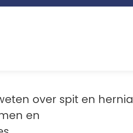
weten over spit en hernia
omen en
es