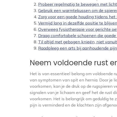
Probeer regelmatig te bewegen met lich
Gebruik een warmtekussen om de spiere
Zorg voor een goede houding tijdens het 
Vermijd lang in dezelfde positie te blijven
Overweeg fysiotherapie voor gerichte oe
Draag comfortabele schoenen die goede 
Til altijd met gebogen knieën, niet vanuit
Raadpleeg een arts bij aanhoudende pij
Neem voldoende rust en
Het is van essentieel belang om voldoende r
van symptomen van spit en hernia. Door je li
voorkomen, kan je de druk op de rugspieren 
signalen van je lichaam en geef het de rust d
voorkomen. Het is belangrijk om geduldig te zi
pijn is verminderd en de klachten zijn afgen