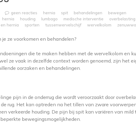
geen reacties
hernia
spit
behandelingen
bewegen
hernia
houding
lumbago
medische interventie
overbelasting
 en hernia
sporten
tussenwervelschijf
wervelkolom
zenuwwor
kan je ze voorkomen en behandelen?
aandoeningen die te maken hebben met de wervelkolom en k
el ze vaak in dezelfde context worden genoemd, zijn het eig
illende oorzaken en behandelingen.
linge pijn in de onderrug die wordt veroorzaakt door overbela
de rug. Het kan optreden na het tillen van zware voorwerpen
en verkeerde houding. De pijn bij spit kan variëren van mild 
en beperkte bewegingsmogelijkheden.