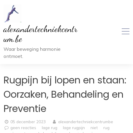
Ga
naar
inhoud
alexandertechniekcentr
um.be
Waar beweging harmonie
ontmoet.
Rugpijn bij lopen en staan:
Oorzaken, Behandeling en
Preventie
05 december 2023
alexandertechniekcentrumbe
geen reacties
lage rug
lage rugpijn
niet
rug