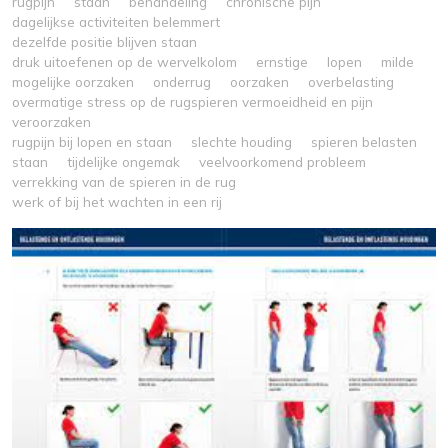
rugpijn
staan
behandeling
chronische pijn
dagelijkse activiteiten belemmert
dezelfde positie blijven staan
druk uitoefenen op de wervelkolom
ernstige
lopen
milde
mogelijke oorzaken
onderrug
oorzaken
overbelasting
overmatige stress op de rugspieren vermoeidheid en pijn
veroorzaken
rugpijn bij lopen en staan
slechte houding
spieren belasten
staan
tijdelijke ongemak
veelvoorkomend probleem
verrekking van de spieren in de rug
werk of bij het wachten in een rij