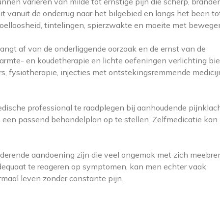
en variëren van milde tot ernstige pijn die scherp, brande
it vanuit de onderrug naar het bilgebied en langs het been to
elloosheid, tintelingen, spierzwakte en moeite met bewege
ngt af van de onderliggende oorzaak en de ernst van de
armte- en koudetherapie en lichte oefeningen verlichting bi
ers, fysiotherapie, injecties met ontstekingsremmende medicij
medische professional te raadplegen bij aanhoudende pijnklac
n een passend behandelplan op te stellen. Zelfmedicatie kan 
iderende aandoening zijn die veel ongemak met zich meebren
 adequaat te reageren op symptomen, kan men echter vaak
rmaal leven zonder constante pijn.