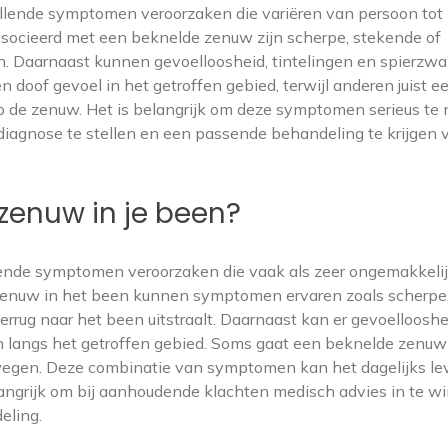
llende symptomen veroorzaken die variëren van persoon tot
socieerd met een beknelde zenuw zijn scherpe, stekende of
en. Daarnaast kunnen gevoelloosheid, tintelingen en spierzw
oof gevoel in het getroffen gebied, terwijl anderen juist e
 op de zenuw. Het is belangrijk om deze symptomen serieus t
diagnose te stellen en een passende behandeling te krijgen 
zenuw in je been?
lende symptomen veroorzaken die vaak als zeer ongemakkeli
enuw in het been kunnen symptomen ervaren zoals scherpe
rrug naar het been uitstraalt. Daarnaast kan er gevoellooshe
en langs het getroffen gebied. Soms gaat een beknelde zenuw
egen. Deze combinatie van symptomen kan het dagelijks le
langrijk om bij aanhoudende klachten medisch advies in te w
eling.