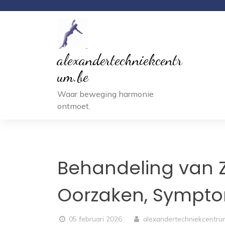
Ga
naar
inhoud
alexandertechniekcentr
um.be
Waar beweging harmonie
ontmoet.
Behandeling van Z
Oorzaken, Sympto
05 februari 2026
alexandertechniekcentr