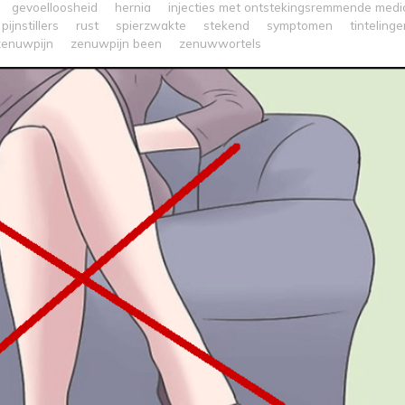
gevoelloosheid
hernia
injecties met ontstekingsremmende medi
pijnstillers
rust
spierzwakte
stekend
symptomen
tintelinge
zenuwpijn
zenuwpijn been
zenuwwortels