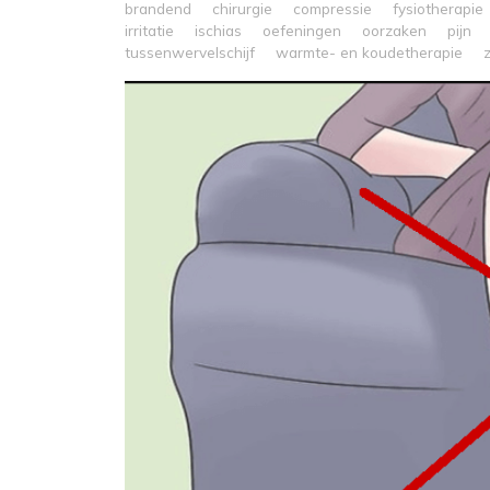
brandend
chirurgie
compressie
fysiotherapie
irritatie
ischias
oefeningen
oorzaken
pijn
tussenwervelschijf
warmte- en koudetherapie