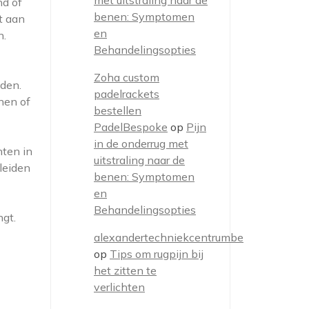
met uitstraling naar de
nd of
benen: Symptomen
t aan
en
n.
Behandelingsopties
Zoha custom
eden.
padelrackets
nen of
bestellen
PadelBespoke
op
Pijn
in de onderrug met
hten in
uitstraling naar de
leiden
benen: Symptomen
en
Behandelingsopties
gt.
alexandertechniekcentrumbe
op
Tips om rugpijn bij
het zitten te
verlichten