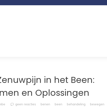
enuwpijn in het Been:
men en Oplossingen
umbe
geen reacties
benen
been
behandeling
bewegen