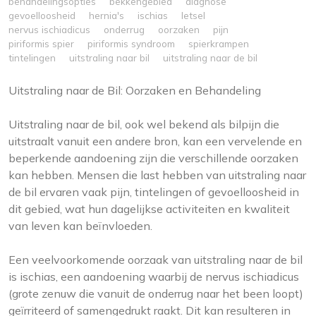
behandelingsopties
bekkengebied
diagnose
gevoelloosheid
hernia's
ischias
letsel
nervus ischiadicus
onderrug
oorzaken
pijn
piriformis spier
piriformis syndroom
spierkrampen
tintelingen
uitstraling naar bil
uitstraling naar de bil
Uitstraling naar de Bil: Oorzaken en Behandeling
Uitstraling naar de bil, ook wel bekend als bilpijn die
uitstraalt vanuit een andere bron, kan een vervelende en
beperkende aandoening zijn die verschillende oorzaken
kan hebben. Mensen die last hebben van uitstraling naar
de bil ervaren vaak pijn, tintelingen of gevoelloosheid in
dit gebied, wat hun dagelijkse activiteiten en kwaliteit
van leven kan beïnvloeden.
Een veelvoorkomende oorzaak van uitstraling naar de bil
is ischias, een aandoening waarbij de nervus ischiadicus
(grote zenuw die vanuit de onderrug naar het been loopt)
geïrriteerd of samengedrukt raakt. Dit kan resulteren in