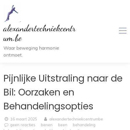
Ga
naar
inhoud
alexandertechniekcentr
um.be
Waar beweging harmonie
ontmoet.
Pijnlijke Uitstraling naar de
Bil: Oorzaken en
Behandelingsopties
16 maart 2025
alexandertechniekcentrumbe
geen reacties
benen
been
behandeling