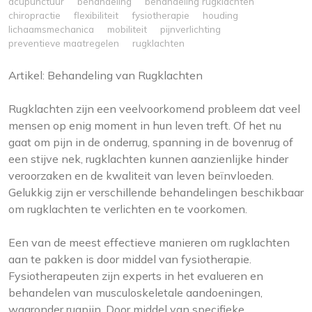
acupunctuur
behandeling
behandeling rugklachten
chiropractie
flexibiliteit
fysiotherapie
houding
lichaamsmechanica
mobiliteit
pijnverlichting
preventieve maatregelen
rugklachten
Artikel: Behandeling van Rugklachten
Rugklachten zijn een veelvoorkomend probleem dat veel
mensen op enig moment in hun leven treft. Of het nu
gaat om pijn in de onderrug, spanning in de bovenrug of
een stijve nek, rugklachten kunnen aanzienlijke hinder
veroorzaken en de kwaliteit van leven beïnvloeden.
Gelukkig zijn er verschillende behandelingen beschikbaar
om rugklachten te verlichten en te voorkomen.
Een van de meest effectieve manieren om rugklachten
aan te pakken is door middel van fysiotherapie.
Fysiotherapeuten zijn experts in het evalueren en
behandelen van musculoskeletale aandoeningen,
waaronder rugpijn. Door middel van specifieke