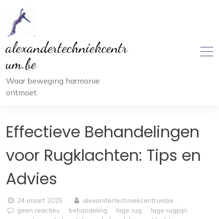
Ga
naar
inhoud
alexandertechniekcentr
um.be
Waar beweging harmonie
ontmoet.
Effectieve Behandelingen
voor Rugklachten: Tips en
Advies
24 maart 2025
alexandertechniekcentrumbe
geen reacties
behandeling
lage rug
lage rugpijn