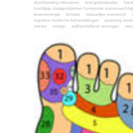
doorbloeding stimuleren
energieblokkades
han
hoofdpijn slaapproblemen hormonale onevenwichtigh
levensenergie
lichaam
natuurlijke evenwicht
reguliere medische behandelingen
spanning verm
voeten
welzijn
zelfherstellend vermogen
zen