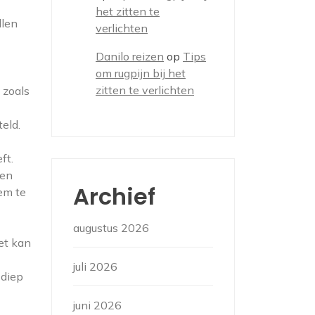
het zitten te
llen
verlichten
Danilo reizen
op
Tips
om rugpijn bij het
zitten te verlichten
 zoals
eld.
ft.
nen
Archief
em te
augustus 2026
et kan
juli 2026
 diep
juni 2026