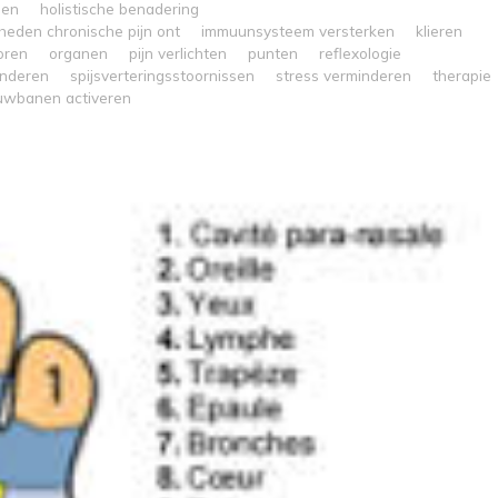
den
holistische benadering
eden chronische pijn ont
immuunsysteem versterken
klieren
oren
organen
pijn verlichten
punten
reflexologie
inderen
spijsverteringsstoornissen
stress verminderen
therapie
uwbanen activeren