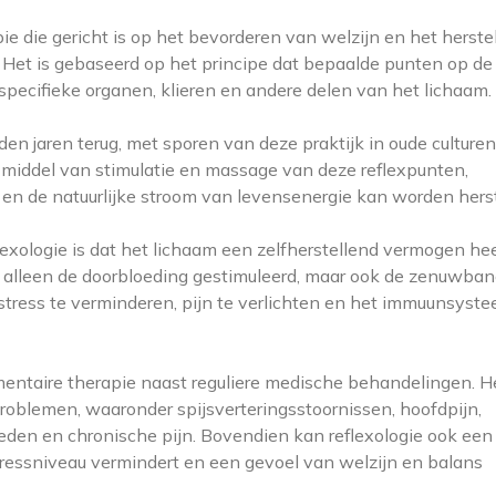
pie die gericht is op het bevorderen van welzijn en het herste
. Het is gebaseerd op het principe dat bepaalde punten op de
pecifieke organen, klieren en andere delen van het lichaam.
en jaren terug, met sporen van deze praktijk in oude culturen
r middel van stimulatie en massage van deze reflexpunten,
n de natuurlijke stroom van levensenergie kan worden herst
lexologie is dat het lichaam een zelfherstellend vermogen hee
t alleen de doorbloeding gestimuleerd, maar ook de zenuwba
tress te verminderen, pijn te verlichten en het immuunsyste
mentaire therapie naast reguliere medische behandelingen. H
roblemen, waaronder spijsverteringsstoornissen, hoofdpijn,
en en chronische pijn. Bovendien kan reflexologie ook een
ressniveau vermindert en een gevoel van welzijn en balans