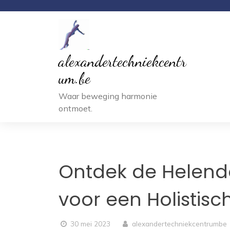
Ga
naar
inhoud
alexandertechniekcentr
um.be
Waar beweging harmonie
ontmoet.
Ontdek de Helende
voor een Holistisch
30 mei 2023
alexandertechniekcentrumbe