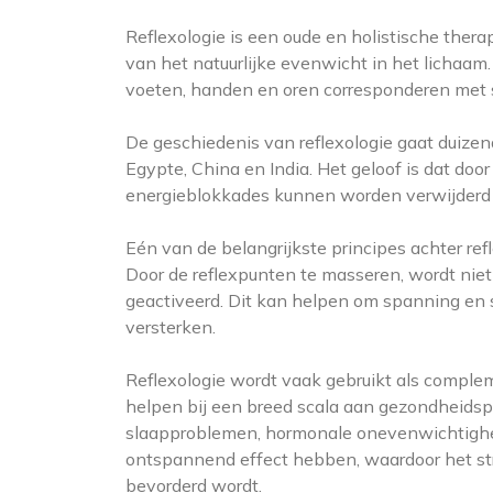
Reflexologie is een oude en holistische thera
van het natuurlijke evenwicht in het lichaam
voeten, handen en oren corresponderen met s
De geschiedenis van reflexologie gaat duizend
Egypte, China en India. Het geloof is dat doo
energieblokkades kunnen worden verwijderd e
Eén van de belangrijkste principes achter ref
Door de reflexpunten te masseren, wordt nie
geactiveerd. Dit kan helpen om spanning en s
versterken.
Reflexologie wordt vaak gebruikt als comple
helpen bij een breed scala aan gezondheidsp
slaapproblemen, hormonale onevenwichtighed
ontspannend effect hebben, waardoor het st
bevorderd wordt.