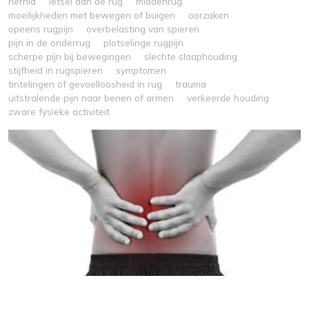
hernia
letsel aan de rug
middenrug
moeilijkheden met bewegen of buigen
oorzaken
opeens rugpijn
overbelasting van spieren
pijn in de onderrug
plotselinge rugpijn
scherpe pijn bij bewegingen
slechte slaaphouding
stijfheid in rugspieren
symptomen
tintelingen of gevoelloosheid in rug
trauma
uitstralende pijn naar benen of armen
verkeerde houding
zware fysieke activiteit