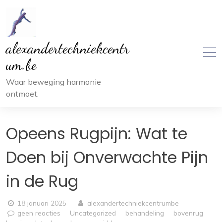
Ga
naar
inhoud
alexandertechniekcentr
um.be
Waar beweging harmonie
ontmoet.
Opeens Rugpijn: Wat te
Doen bij Onverwachte Pijn
in de Rug
18 januari 2025
alexandertechniekcentrumbe
geen reacties
Uncategorized
behandeling
bovenrug