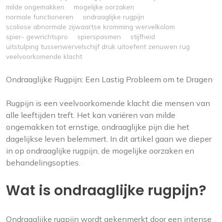
milde ongemakken
mogelijke oorzaken
normale functioneren
ondraaglijke rugpijn
scoliose abnormale zijwaartse kromming wervelkolom
spier- gewrichtspro
spierspasmen
stijfheid
uitstulping tussenwervelschijf druk uitoefent zenuwen rug
veelvoorkomende klacht
Ondraaglijke Rugpijn: Een Lastig Probleem om te Dragen
Rugpijn is een veelvoorkomende klacht die mensen van
alle leeftijden treft. Het kan variëren van milde
ongemakken tot ernstige, ondraaglijke pijn die het
dagelijkse leven belemmert. In dit artikel gaan we dieper
in op ondraaglijke rugpijn, de mogelijke oorzaken en
behandelingsopties.
Wat is ondraaglijke rugpijn?
Ondraaglijke rugpijn wordt gekenmerkt door een intense