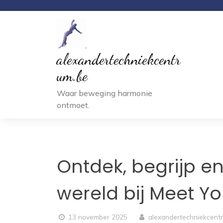
Ga
naar
inhoud
alexandertechniekcentr
um.be
Waar beweging harmonie
ontmoet.
Ontdek, begrijp e
wereld bij Meet Yo
13 november 2025
alexandertechniekcent