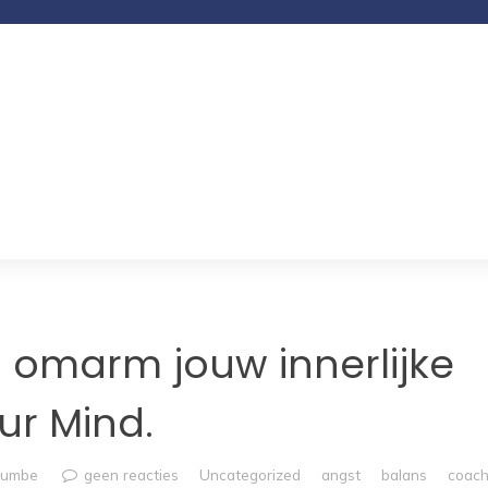
n omarm jouw innerlijke
ur Mind.
rumbe
geen reacties
Uncategorized
angst
balans
coach