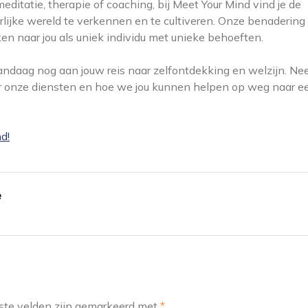
editatie, therapie of coaching, bij Meet Your Mind vind je de
lijke wereld te verkennen en te cultiveren. Onze benadering 
ken naar jou als uniek individu met unieke behoeften.
andaag nog aan jouw reis naar zelfontdekking en welzijn. N
er onze diensten en hoe we jou kunnen helpen op weg naar e
d!
e
ste velden zijn gemarkeerd met
*