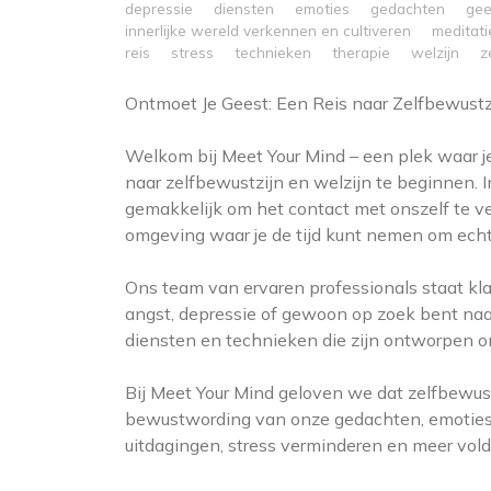
depressie
diensten
emoties
gedachten
gee
innerlijke wereld verkennen en cultiveren
meditati
reis
stress
technieken
therapie
welzijn
z
Ontmoet Je Geest: Een Reis naar Zelfbewustz
Welkom bij Meet Your Mind – een plek waar je 
naar zelfbewustzijn en welzijn te beginnen. I
gemakkelijk om het contact met onszelf te ve
omgeving waar je de tijd kunt nemen om echt 
Ons team van ervaren professionals staat klaa
angst, depressie of gewoon op zoek bent naa
diensten en technieken die zijn ontworpen om
Bij Meet Your Mind geloven we dat zelfbewustzi
bewustwording van onze gedachten, emoties
uitdagingen, stress verminderen en meer vold