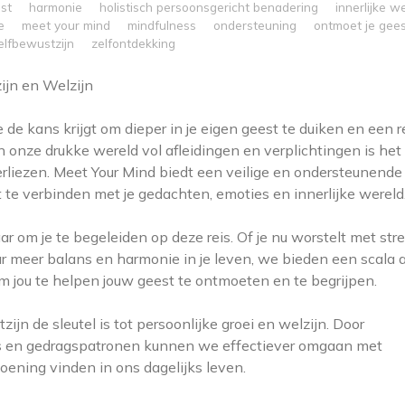
st
harmonie
holistisch persoonsgericht benadering
innerlijke w
e
meet your mind
mindfulness
ondersteuning
ontmoet je gee
elfbewustzijn
zelfontdekking
ijn en Welzijn
de kans krijgt om dieper in je eigen geest te duiken en een r
n onze drukke wereld vol afleidingen en verplichtingen is het
rliezen. Meet Your Mind biedt een veilige en ondersteunende
te verbinden met je gedachten, emoties en innerlijke wereld
r om je te begeleiden op deze reis. Of je nu worstelt met stre
r meer balans en harmonie in je leven, we bieden een scala 
 jou te helpen jouw geest te ontmoeten en te begrijpen.
jn de sleutel is tot persoonlijke groei en welzijn. Door
 en gedragspatronen kunnen we effectiever omgaan met
oening vinden in ons dagelijks leven.