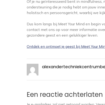
Of je nu geïnteresseerd bent in mindfulness, m
ondersteuning die je nodig hebt om jouw inner
holistisch en persoonsgericht, waarbij we kij
Dus kom langs bij Meet Your Mind en begin v
contact met ons op voor meer informatie ov
gezondere geest en een gelukkiger leven.
Ontdek en ontmoet je geest bij Meet Your Min
alexandertechniekcentrumb
Een reactie achterlaten
Je e-mailadres zal niet getoond worden.
Verei