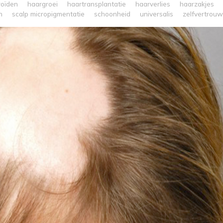
roïden
haargroei
haartransplantatie
haarverlies
haarzakjes
n
scalp micropigmentatie
schoonheid
universalis
zelfvertrou