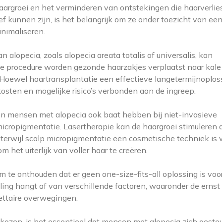
aargroei en het verminderen van ontstekingen die haarverlie
 kunnen zijn, is het belangrijk om ze onder toezicht van een
nimaliseren.
lopecia, zoals alopecia areata totalis of universalis, kan
eze procedure worden gezonde haarzakjes verplaatst naar kale
Hoewel haartransplantatie een effectieve langetermijnoplos
osten en mogelijke risico’s verbonden aan de ingreep.
en mensen met alopecia ook baat hebben bij niet-invasieve
icropigmentatie. Lasertherapie kan de haargroei stimuleren 
, terwijl scalp micropigmentatie een cosmetische techniek is 
het uiterlijk van voller haar te creëren.
 te onthouden dat er geen one-size-fits-all oplossing is voo
eling hangt af van verschillende factoren, waaronder de ernst
ettaire overwegingen.
ozen, is het essentieel dat mensen met alopecia zich geste