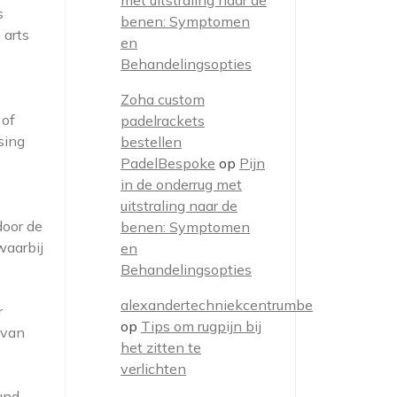
met uitstraling naar de
s
benen: Symptomen
 arts
en
Behandelingsopties
Zoha custom
 of
padelrackets
sing
bestellen
PadelBespoke
op
Pijn
in de onderrug met
uitstraling naar de
door de
benen: Symptomen
waarbij
en
Behandelingsopties
alexandertechniekcentrumbe
r
op
Tips om rugpijn bij
 van
het zitten te
verlichten
und