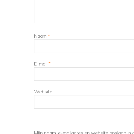
Naam
*
E-mail
*
Website
Mijn naam, e-mailadres en website opslaan in 