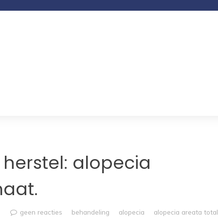
herstel: alopecia
aat.
geen reacties
behandeling
alopecia
alopecia areata total