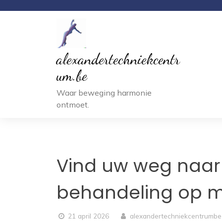
Ga
naar
inhoud
alexandertechniekcentr
um.be
Waar beweging harmonie
ontmoet.
Vind uw weg naar 
behandeling op m
21 april 2026
alexandertechniekcentrumbe