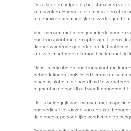
Deze kunnen helpen bij het stimuleren van h
veroorzaken. Hoewel deze medicijnen effectief
te gebruiken om mogelijke bijwerkingen te mi
Voor mensen met meer gevorderde vormen van a
haartransplantatie een optie zijn. Tijdens d
dunner wordende gebieden op de hoofdhuid. 
kan zijn, moet men rekening houden met de k
Naast medicatie en haartransplantatie kunn
behandelingen zoals lasertherapie en scalp m
bloedcirculatie in de hoofdhuid te verbeteren
pigment in de hoofdhuid wordt aangebracht om 
Het is belangrijk voor mensen met alopecia om
haarverlies. Het kiezen van de juiste behand
de alopecia, persoonlijke voorkeuren en budg
Ongeacht welke behandelingsoptie wordt gek