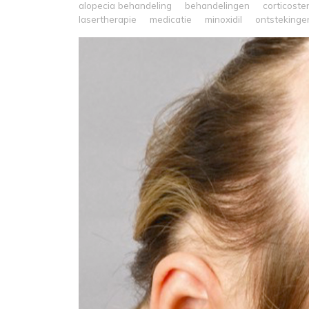
alopecia behandeling
behandelingen
corticoste
lasertherapie
medicatie
minoxidil
ontstekinge