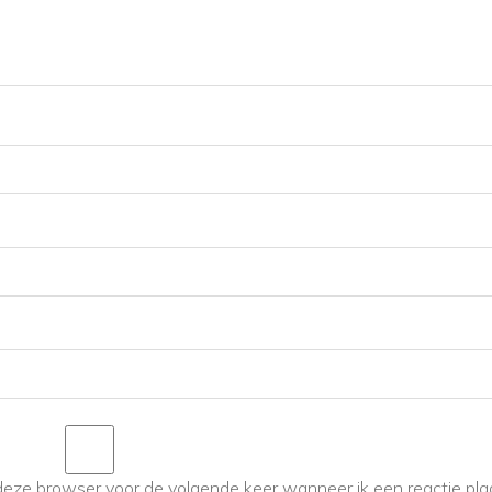
deze browser voor de volgende keer wanneer ik een reactie pla