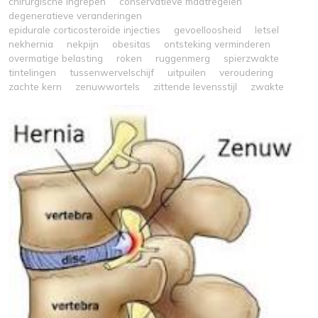
chirurgische ingrepen
conservatieve maatregelen
degeneratieve veranderingen
epidurale corticosteroïde injecties
gevoelloosheid
letsel
nekhernia
nekpijn
obesitas
ontsteking verminderen
overmatige belasting
roken
ruggenmerg
spierzwakte
tintelingen
tussenwervelschijf
uitpuilen
veroudering
zachte kern
zenuwwortels
zittende levensstijl
zwakte