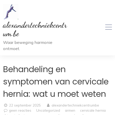
Ga
naar
inhoud
alexandertechniekcentr
um.be
Waar beweging harmonie
ontmoet.
Behandeling en
symptomen van cervicale
hernia: wat u moet weten
22 september 2025
alexandertechniekcentrumbe
geen reacties
Uncategorized
armen
cervicale hernia