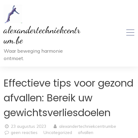
Ga
naar
inhoud
alexandertechniekcentr
um.be
Waar beweging harmonie
ontmoet.
Effectieve tips voor gezond
afvallen: Bereik uw
gewichtsverliesdoelen
23 augustus 2023
alexandertechniekcentrumbe
geen reacties
Uncategorized
afvallen