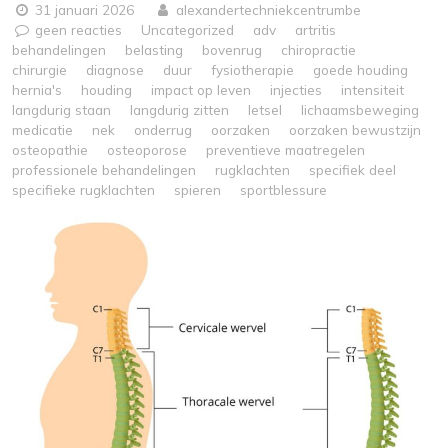
31 januari 2026
alexandertechniekcentrumbe
geen reacties
Uncategorized
adv
artritis
behandelingen
belasting
bovenrug
chiropractie
chirurgie
diagnose
duur
fysiotherapie
goede houding
hernia's
houding
impact op leven
injecties
intensiteit
langdurig staan
langdurig zitten
letsel
lichaamsbeweging
medicatie
nek
onderrug
oorzaken
oorzaken bewustzijn
osteopathie
osteoporose
preventieve maatregelen
professionele behandelingen
rugklachten
specifiek deel
specifieke rugklachten
spieren
sportblessure