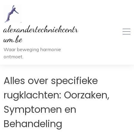
Ga
naar
inhoud
alexandertechniekcentr
um.be
Waar beweging harmonie
ontmoet.
Alles over specifieke
rugklachten: Oorzaken,
Symptomen en
Behandeling