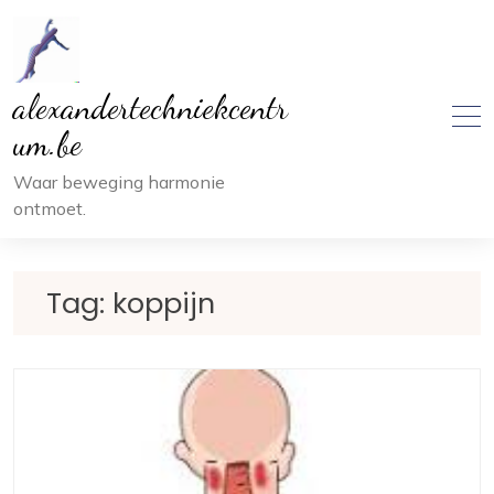
Ga
naar
inhoud
alexandertechniekcentr
um.be
Waar beweging harmonie
ontmoet.
Tag:
koppijn