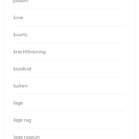
jodium
knie
koorts
krachttraining
kruidvat
kuiten
lage
lage rug
lage rugpijn