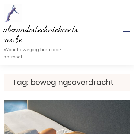
Ga
naar
inhoud
alexandertechniekcentr
um.be
Waar beweging harmonie
ontmoet.
Tag:
bewegingsoverdracht