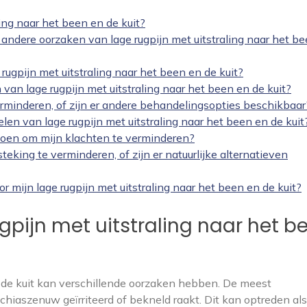
ing naar het been en de kuit?
n andere oorzaken van lage rugpijn met uitstraling naar het b
ugpijn met uitstraling naar het been en de kuit?
 van lage rugpijn met uitstraling naar het been en de kuit?
erminderen, of zijn er andere behandelingsopties beschikbaar
len van lage rugpijn met uitstraling naar het been en de kuit
 doen om mijn klachten te verminderen?
eking te verminderen, of zijn er natuurlijke alternatieven
 mijn lage rugpijn met uitstraling naar het been en de kuit?
gpijn met uitstraling naar het b
n de kuit kan verschillende oorzaken hebben. De meest
chiaszenuw geïrriteerd of bekneld raakt. Dit kan optreden als