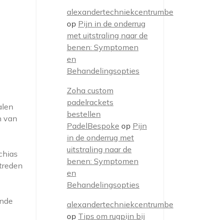
alexandertechniekcentrumbe
op
Pijn in de onderrug
met uitstraling naar de
benen: Symptomen
en
Behandelingsopties
Zoha custom
padelrackets
alen
bestellen
n van
PadelBespoke
op
Pijn
in de onderrug met
uitstraling naar de
chias
benen: Symptomen
ptreden
en
Behandelingsopties
ende
alexandertechniekcentrumbe
op
Tips om rugpijn bij