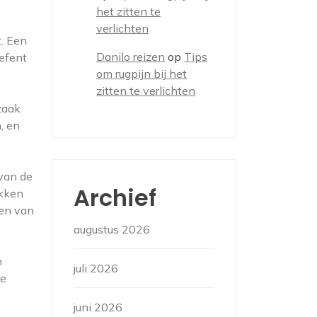
het zitten te
verlichten
t. Een
Danilo reizen
op
Tips
oefent
om rugpijn bij het
zitten te verlichten
zaak
, en
 van de
Archief
okken
ten van
augustus 2026
n
juli 2026
de
juni 2026