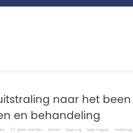
itstraling naar het been
ken en behandeling
mbe
geen reacties
benen
lage rug
lage rugpijn
onderrug