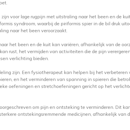
oet.
ijn voor lage rugpijn met uitstraling naar het been en de kui
rmis syndroom, waarbij de piriformis spier in de bil druk uit
aling naar het been veroorzaakt.
naar het been en de kuit kan variëren, afhankelijk van de oor
kan rust, het vermijden van activiteiten die de pijn verergeren
en verlichting bieden.
ling zijn. Een fysiotherapeut kan helpen bij het verbeteren
pieren, en het verminderen van spanning in spieren die betr
fieke oefeningen en stretchoefeningen gericht op het verlich
oorgeschreven om pijn en ontsteking te verminderen. Dit ka
ot sterkere ontstekingsremmende medicijnen, afhankelijk van 