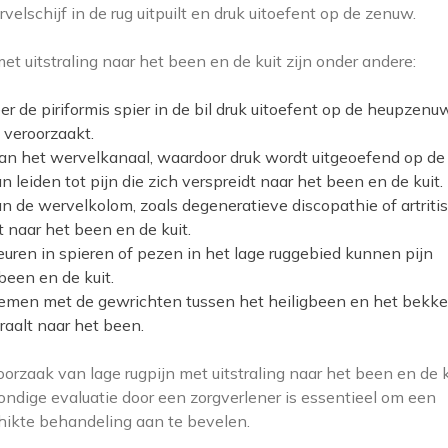
elschijf in de rug uitpuilt en druk uitoefent op de zenuw.
t uitstraling naar het been en de kuit zijn onder andere:
r de piriformis spier in de bil druk uitoefent op de heupzenu
n veroorzaakt.
van het wervelkanaal, waardoor druk wordt uitgeoefend op de
 leiden tot pijn die zich verspreidt naar het been en de kuit.
 de wervelkolom, zoals degeneratieve discopathie of artritis
t naar het been en de kuit.
euren in spieren of pezen in het lage ruggebied kunnen pijn
been en de kuit.
blemen met de gewrichten tussen het heiligbeen en het bekk
raalt naar het been.
oorzaak van lage rugpijn met uitstraling naar het been en de k
ondige evaluatie door een zorgverlener is essentieel om een
hikte behandeling aan te bevelen.