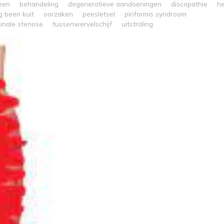
een
behandeling
degeneratieve aandoeningen
discopathie
he
ng been kuit
oorzaken
peesletsel
piriformis syndroom
inale stenose
tussenwervelschijf
uitstraling