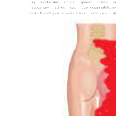
rug
rugklachten
rugpijn
spieren
artritis
b
heupzenuw
ischias
kuit
lage rugpijn uitstrali
sacro-iliacale gewrichtsdysfunctie
spierletsel
sp