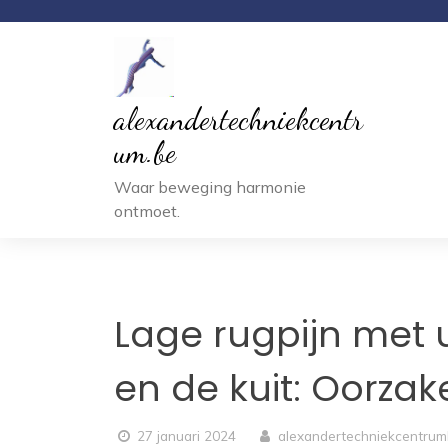
Ga
naar
inhoud
alexandertechniekcentr
um.be
Waar beweging harmonie
ontmoet.
Lage rugpijn met u
en de kuit: Oorza
27 januari 2024
alexandertechniekcentru