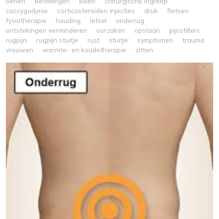
benen
bevallingen
billen
chirurgische ingreep
coccygodynie
corticosteroïden injecties
druk
fietsen
fysiotherapie
houding
letsel
onderrug
ontstekingen verminderen
oorzaken
opstaan
pijnstillers
rugpijn
rugpijn stuitje
rust
stuitje
symptomen
trauma
vrouwen
warmte- en koudetherapie
zitten