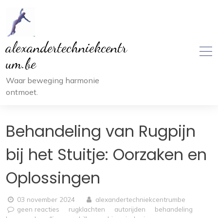
Ga
naar
inhoud
alexandertechniekcentr
um.be
Waar beweging harmonie
ontmoet.
Behandeling van Rugpijn
bij het Stuitje: Oorzaken en
Oplossingen
03 november 2024
alexandertechniekcentrumbe
geen reacties
rugklachten
autorijden
behandeling