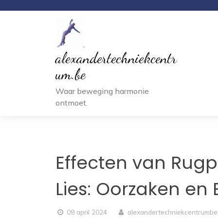
Ga
naar
inhoud
alexandertechniekcentr
um.be
Waar beweging harmonie
ontmoet.
Effecten van Rugpi
Lies: Oorzaken en
09 april 2024
alexandertechniekcentrumbe