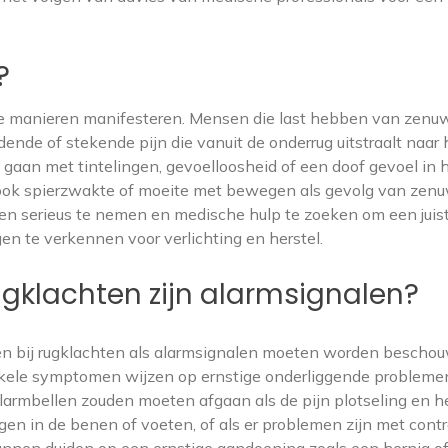
?
nde manieren manifesteren. Mensen die last hebben van zenu
dende of stekende pijn die vanuit de onderrug uitstraalt naar 
 gaan met tintelingen, gevoelloosheid of een doof gevoel in 
ook spierzwakte of moeite met bewegen als gevolg van zenu
men serieus te nemen en medische hulp te zoeken om een juis
n te verkennen voor verlichting en herstel.
gklachten zijn alarmsignalen?
 bij rugklachten als alarmsignalen moeten worden beschouw
 enkele symptomen wijzen op ernstige onderliggende probleme
armbellen zouden moeten afgaan als de pijn plotseling en he
ngen in de benen of voeten, of als er problemen zijn met contr
nnen duiden op een ernstige aandoening zoals een hernia o