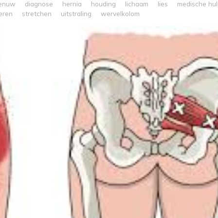
zenuw
diagnose
hernia
houding
lichaam
lies
medische hul
eren
stretchen
uitstraling
wervelkolom