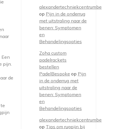
ie
alexandertechniekcentrumbe
op
Pijn in de onderrug
met uitstraling naar de
benen: Symptomen
en
en
 naar
Behandelingsopties
Zoha custom
. Een
padelrackets
 pijn.
bestellen
PadelBespoke
op
Pijn
naar de
in de onderrug met
uitstraling naar de
benen: Symptomen
en
 te
Behandelingsopties
gpijn
alexandertechniekcentrumbe
op
Tips om rugpijn bij