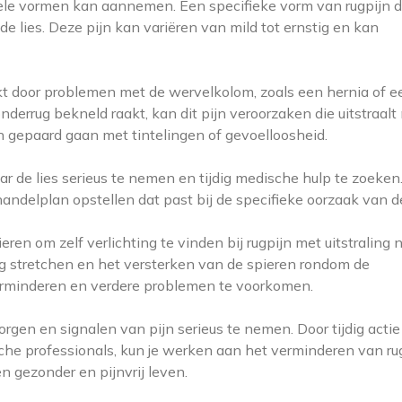
ele vormen kan aannemen. Een specifieke vorm van rugpijn d
 de lies. Deze pijn kan variëren van mild tot ernstig en kan
t door problemen met de wervelkolom, zoals een hernia of e
rrug bekneld raakt, kan dit pijn veroorzaken die uitstraalt
 en gepaard gaan met tintelingen of gevoelloosheid.
aar de lies serieus te nemen en tijdig medische hulp te zoeken
handelplan opstellen dat past bij de specifieke oorzaak van de
en om zelf verlichting te vinden bij rugpijn met uitstraling 
ig stretchen en het versterken van de spieren rondom de
rminderen en verdere problemen te voorkomen.
orgen en signalen van pijn serieus te nemen. Door tijdig actie
 professionals, kun je werken aan het verminderen van ru
en gezonder en pijnvrij leven.