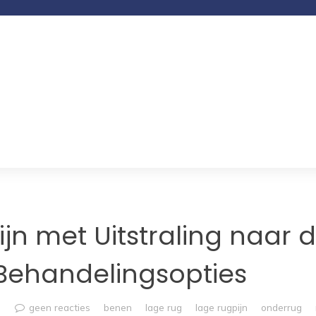
jn met Uitstraling naar 
 Behandelingsopties
geen reacties
benen
lage rug
lage rugpijn
onderrug