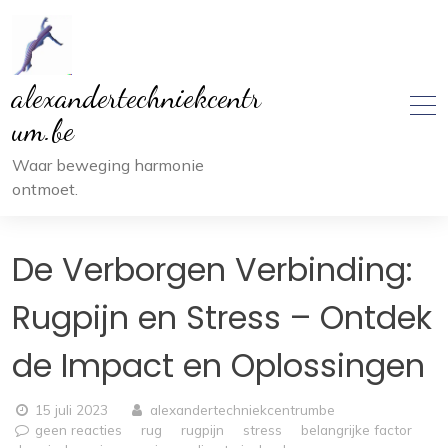
Ga
naar
inhoud
alexandertechniekcentr
um.be
Waar beweging harmonie
ontmoet.
De Verborgen Verbinding:
Rugpijn en Stress – Ontdek
de Impact en Oplossingen
15 juli 2023
alexandertechniekcentrumbe
geen reacties
rug
rugpijn
stress
belangrijke factor