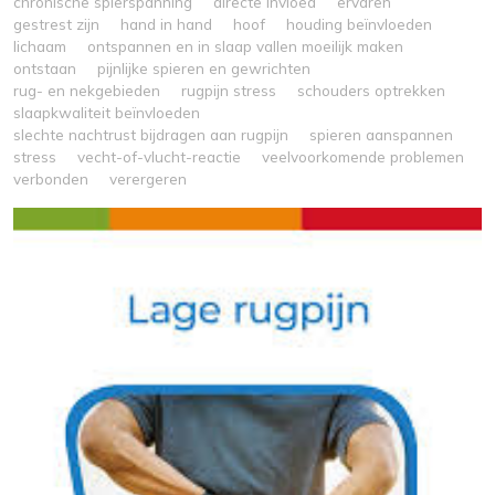
chronische spierspanning
directe invloed
ervaren
gestrest zijn
hand in hand
hoof
houding beïnvloeden
lichaam
ontspannen en in slaap vallen moeilijk maken
ontstaan
pijnlijke spieren en gewrichten
rug- en nekgebieden
rugpijn stress
schouders optrekken
slaapkwaliteit beïnvloeden
slechte nachtrust bijdragen aan rugpijn
spieren aanspannen
stress
vecht-of-vlucht-reactie
veelvoorkomende problemen
verbonden
verergeren