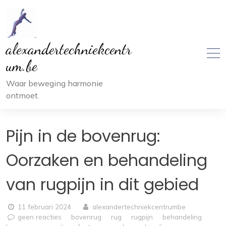
Ga
naar
inhoud
alexandertechniekcentr
um.be
Waar beweging harmonie
ontmoet.
Pijn in de bovenrug:
Oorzaken en behandeling
van rugpijn in dit gebied
11 februari 2024
alexandertechniekcentrumbe
geen reacties
bovenrug
rug
rugpijn
behandeling