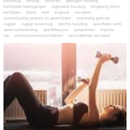
bovenrug
ernstig
factoren
gebogen houding
herhaalde bewegingen
ingezakte houding
langdurig zitten
leeftijden
letsel
mild
ongeval
oorzaken
overbelasting spieren en gewrichten
overmatig gebruik
rugpijn
rugpijn bovenrug
slechte houding
specifieke vorm
spieroverbelasting
sportblessure
symptomen
trauma
val
veelvoorkomend probleem
verschillende oorzaken