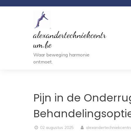
Ga
naar
inhoud
alexandertechniekcentr
um.be
Waar beweging harmonie
ontmoet.
Pijn in de Onderr
Behandelingsopti
02 augustus 2025
alexandertechniekcent