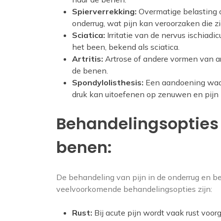
Spierverrekking:
Overmatige belasting o
onderrug, wat pijn kan veroorzaken die zi
Sciatica:
Irritatie van de nervus ischiadi
het been, bekend als sciatica.
Artritis:
Artrose of andere vormen van ar
de benen.
Spondylolisthesis:
Een aandoening waarb
druk kan uitoefenen op zenuwen en pijn
Behandelingsopties 
benen:
De behandeling van pijn in de onderrug en be
veelvoorkomende behandelingsopties zijn:
Rust:
Bij acute pijn wordt vaak rust voor