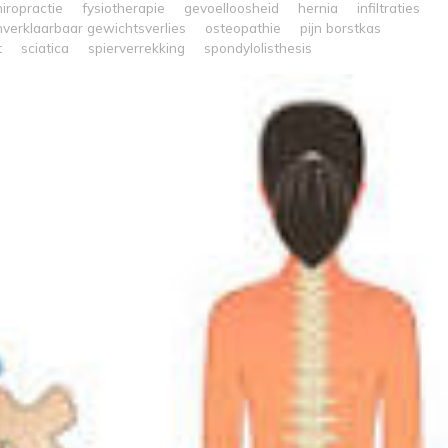
hiropractie
fysiotherapie
gevoelloosheid
hernia
infiltraties
nverklaarbaar gewichtsverlies
osteopathie
pijn borstkas
t
sciatica
spierverrekking
spondylolisthesis