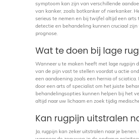
symptoom kan zijn van verschillende aandoe
van kanker, zoals botkanker of nierkanker. 
serieus te nemen en bij twijfel altijd een art
detectie en behandeling kunnen cruciaal zij
prognose.
Wat te doen bij lage rug
Wanneer u te maken heeft met lage rugpijn die
van de pijn vast te stellen voordat u actie
een aandoening zoals een hernia of sciatica.
door een arts of specialist om het juiste beh
behandelingsopties kunnen helpen bij het ver
altijd naar uw lichaam en zoek tijdig medisch
Kan rugpijn uitstralen 
Ja, rugpijn kan zeker uitstralen naar je benen
wanneer de zenuwen in de onderrug geïrriteer