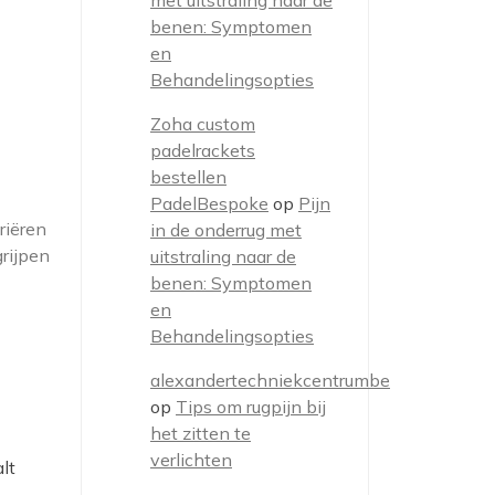
met uitstraling naar de
benen: Symptomen
en
Behandelingsopties
Zoha custom
padelrackets
bestellen
PadelBespoke
op
Pijn
riëren
in de onderrug met
grijpen
uitstraling naar de
benen: Symptomen
en
Behandelingsopties
alexandertechniekcentrumbe
op
Tips om rugpijn bij
het zitten te
verlichten
lt