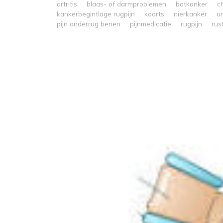
artritis
blaas- of darmproblemen
botkanker
c
kankerbegintlage rugpijn
koorts
nierkanker
o
pijn onderrug benen
pijnmedicatie
rugpijn
rus