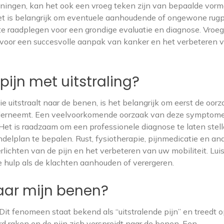
ningen, kan het ook een vroeg teken zijn van bepaalde vor
Het is belangrijk om eventuele aanhoudende of ongewone rugp
s te raadplegen voor een grondige evaluatie en diagnose. Vroeg
n voor een succesvolle aanpak van kanker en het verbeteren 
pijn met uitstraling?
 uitstraalt naar de benen, is het belangrijk om eerst de oorz
 onderneemt. Een veelvoorkomende oorzaak van deze symptome
 Het is raadzaam om een professionele diagnose te laten stel
andelplan te bepalen. Rust, fysiotherapie, pijnmedicatie en an
lichten van de pijn en het verbeteren van uw mobiliteit. Luis
e hulp als de klachten aanhouden of verergeren.
naar mijn benen?
. Dit fenomeen staat bekend als “uitstralende pijn” en treedt 
d raken en de pijn zich verspreidt naar de benen. Een