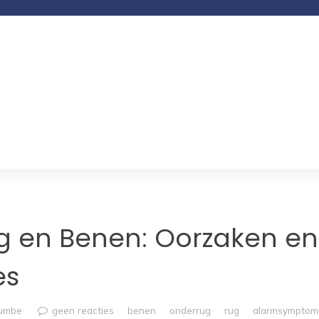
ug en Benen: Oorzaken en
es
rumbe
geen reacties
benen
onderrug
rug
alarmsymptom