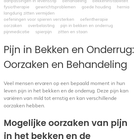
aanpassingen in levensstijl
behandeling
bekkeninstabiliteit
fysiotherapie
gewrichtsproblemen
goede houding
hernia
langdurig zitten vermijden
oefeningen voor spieren versterken
oefentherapie
oorzaken
overbelasting
pijn in bekken en onderrug
pijnmedicatie
spierpijn
zitten en staan
Pijn in Bekken en Onderrug:
Oorzaken en Behandeling
Veel mensen ervaren op een bepaald moment in hun
leven pijn in het bekken en de onderrug. Deze pijn kan
variëren van mild tot ernstig en kan verschillende
oorzaken hebben.
Mogelijke oorzaken van pijn
in het bekken en de