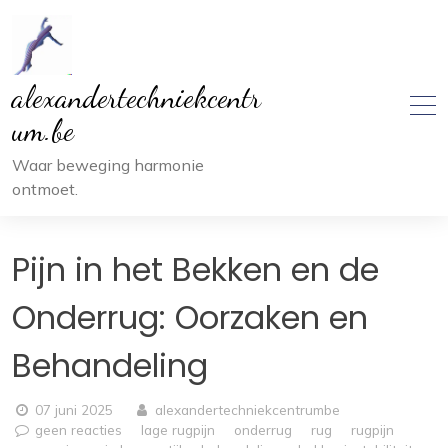
Ga
naar
inhoud
alexandertechniekcentr
um.be
Waar beweging harmonie
ontmoet.
Pijn in het Bekken en de
Onderrug: Oorzaken en
Behandeling
07 juni 2025
alexandertechniekcentrumbe
geen reacties
lage rugpijn
onderrug
rug
rugpijn