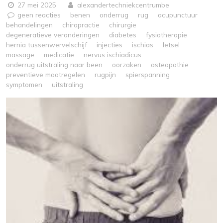
27 mei 2025
alexandertechniekcentrumbe
geen reacties
benen
onderrug
rug
acupunctuur
behandelingen
chiropractie
chirurgie
degeneratieve veranderingen
diabetes
fysiotherapie
hernia tussenwervelschijf
injecties
ischias
letsel
massage
medicatie
nervus ischiadicus
onderrug uitstraling naar been
oorzaken
osteopathie
preventieve maatregelen
rugpijn
spierspanning
symptomen
uitstraling