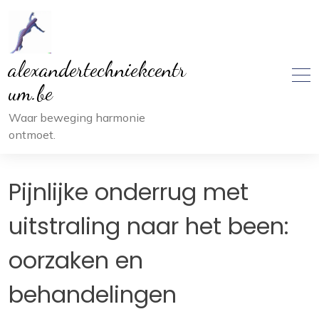
Ga
naar
inhoud
alexandertechniekcentr
um.be
Waar beweging harmonie
ontmoet.
Pijnlijke onderrug met
uitstraling naar het been:
oorzaken en
behandelingen