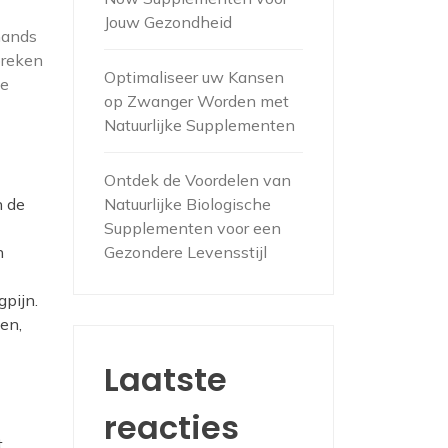
Jouw Gezondheid
mands
preken
Optimaliseer uw Kansen
ie
op Zwanger Worden met
Natuurlijke Supplementen
Ontdek de Voordelen van
n de
Natuurlijke Biologische
Supplementen voor een
n
Gezondere Levensstijl
pijn.
en,
Laatste
reacties
t