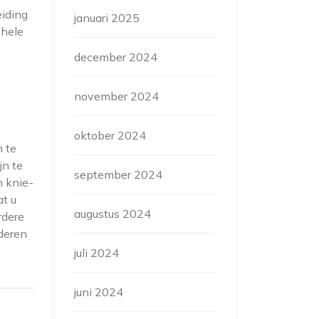
eiding
januari 2025
ehele
december 2024
november 2024
oktober 2024
m te
jn te
september 2024
n knie-
at u
augustus 2024
rdere
deren
juli 2024
juni 2024