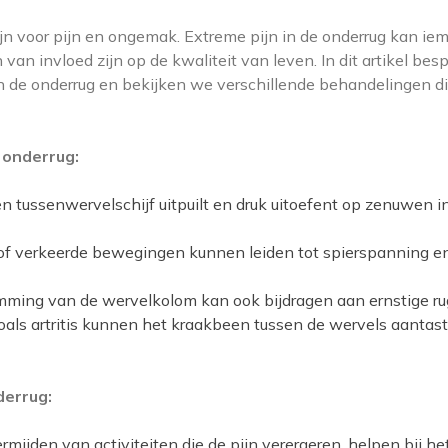
ijn voor pijn en ongemak. Extreme pijn in de onderrug kan ie
van invloed zijn op de kwaliteit van leven. In dit artikel bes
n de onderrug en bekijken we verschillende behandelingen d
 onderrug:
 tussenwervelschijf uitpuilt en druk uitoefent op zenuwen i
of verkeerde bewegingen kunnen leiden tot spierspanning e
ming van de wervelkolom kan ook bijdragen aan ernstige rug
ls artritis kunnen het kraakbeen tussen de wervels aantast
derrug:
mijden van activiteiten die de pijn verergeren, helpen bij he