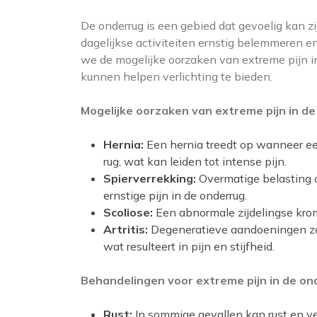
De onderrug is een gebied dat gevoelig kan z
dagelijkse activiteiten ernstig belemmeren en 
we de mogelijke oorzaken van extreme pijn i
kunnen helpen verlichting te bieden.
Mogelijke oorzaken van extreme pijn in de
Hernia:
Een hernia treedt op wanneer een
rug, wat kan leiden tot intense pijn.
Spierverrekking:
Overmatige belasting 
ernstige pijn in de onderrug.
Scoliose:
Een abnormale zijdelingse krom
Artritis:
Degeneratieve aandoeningen zoa
wat resulteert in pijn en stijfheid.
Behandelingen voor extreme pijn in de on
Rust:
In sommige gevallen kan rust en ver