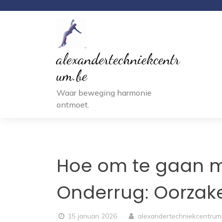
Ga
naar
inhoud
alexandertechniekcentr
um.be
Waar beweging harmonie
ontmoet.
Hoe om te gaan me
Onderrug: Oorzak
15 januari 2026
alexandertechniekcentru