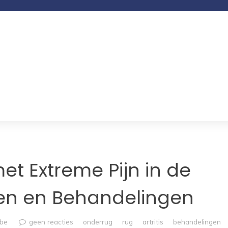
t Extreme Pijn in de
en en Behandelingen
mbe
geen reacties
onderrug
rug
artritis
behandelingen