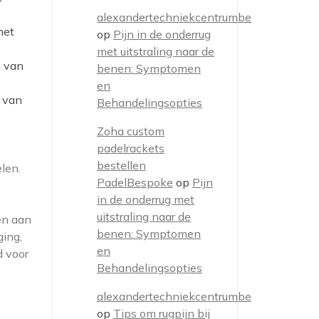
alexandertechniekcentrumbe
het
op
Pijn in de onderrug
met uitstraling naar de
n van
benen: Symptomen
en
 van
Behandelingsopties
Zoha custom
padelrackets
bestellen
len.
PadelBespoke
op
Pijn
in de onderrug met
uitstraling naar de
en aan
benen: Symptomen
ging,
en
d voor
Behandelingsopties
alexandertechniekcentrumbe
op
Tips om rugpijn bij