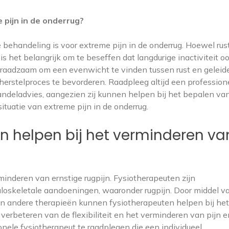
 pijn in de onderrug?
e behandeling is voor extreme pijn in de onderrug. Hoewel rust
is het belangrijk om te beseffen dat langdurige inactiviteit o
raadzaam om een evenwicht te vinden tussen rust en geleide
herstelproces te bevorderen. Raadpleeg altijd een profession
andeladvies, aangezien zij kunnen helpen bij het bepalen va
ituatie van extreme pijn in de onderrug.
n helpen bij het verminderen va
rminderen van ernstige rugpijn. Fysiotherapeuten zijn
loskeletale aandoeningen, waaronder rugpijn. Door middel v
en andere therapieën kunnen fysiotherapeuten helpen bij het
verbeteren van de flexibiliteit en het verminderen van pijn e
onele fysiotherapeut te raadplegen die een individueel