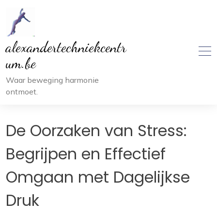
Ga
naar
inhoud
alexandertechniekcentr
um.be
Waar beweging harmonie
ontmoet.
De Oorzaken van Stress:
Begrijpen en Effectief
Omgaan met Dagelijkse
Druk