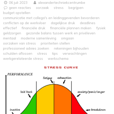
06 juli 2023
alexandertechniekcentrumbe
geen reacties
oorzaak
stress
begrijpen
budget opstellen
communicatie met collega's en leidinggevenden bevorderen
conflicten op de werkvloer
dagelijkse druk
deadlines
effectief
financiële druk
financiële plannen maken
fysiek
geldzorgen
gezonde balans tussen werk en privéleven
mentaal
moderne samenleving
omgaan
oorzaken van stress
prioriteiten stellen
professioneel advies zoeken
rekeningen bijhouden
schulden aflossen
stress
tips
verwachtingen
werkgerelateerde stress
werkschema