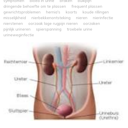
symptomen
bloed in urine
braken
buikpijn
dringende behoefte om te plassen
frequent plassen
gewrichtsproblemen
hernia's
koorts
koude rillingen
misselijkheid
nierbekkenontsteking
nieren
nierinfectie
nierstenen
oorzaak lage rugpijn nieren
oorzaken
pijnlijk urineren
spierspanning
troebele urine
urineweginfectie