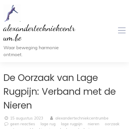
Ga
naar
inhoud
alexandertechniekcentr
um.be
Waar beweging harmonie
ontmoet.
De Oorzaak van Lage
Rugpijn: Verband met de
Nieren
15 augustus 2023
alexandertechniekcentrumbe
geen reacties
lage rug
lage rugpijn
nieren
oorzaak