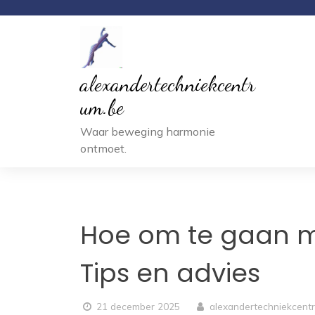
Ga
naar
inhoud
alexandertechniekcentr
um.be
Waar beweging harmonie
ontmoet.
Hoe om te gaan me
Tips en advies
21 december 2025
alexandertechniekcent