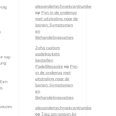
alexandertechniekcentrumbe
volg
op
Pijn in de onderrug
met uitstraling naar de
benen: Symptomen
en
e
Behandelingsopties
Zoha custom
padelrackets
e rug-
bestellen
urig
PadelBespoke
op
Pijn
in de onderrug met
uitstraling naar de
 Een
benen: Symptomen
is
en
Behandelingsopties
 pauzes
alexandertechniekcentrumbe
op
Tips om rugpijn bij