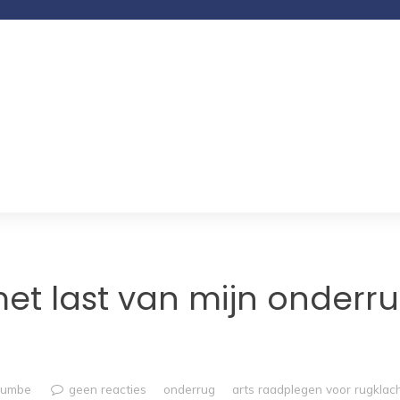
t last van mijn onderru
rumbe
geen reacties
onderrug
arts raadplegen voor rugklac