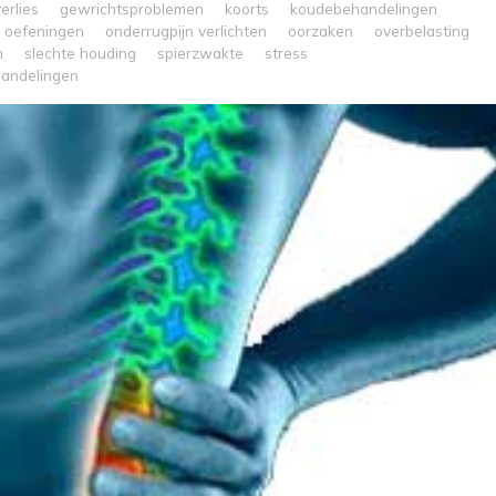
erlies
gewrichtsproblemen
koorts
koudebehandelingen
e oefeningen
onderrugpijn verlichten
oorzaken
overbelasting
n
slechte houding
spierzwakte
stress
andelingen