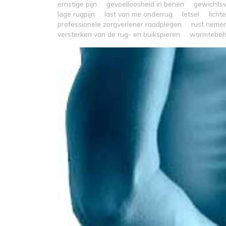
ernstige pijn
gevoelloosheid in benen
gewichtsv
lage rugpijn
last van me onderrug
letsel
licht
professionele zorgverlener raadplegen
rust neme
versterken van de rug- en buikspieren
warmtebeh