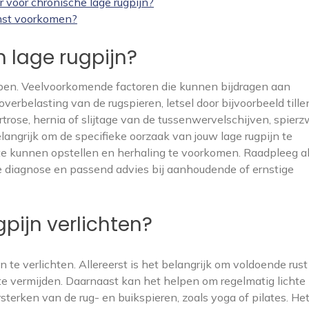
 voor chronische lage rugpijn?
omst voorkomen?
n lage rugpijn?
bben. Veelvoorkomende factoren die kunnen bijdragen aan
verbelasting van de rugspieren, letsel door bijvoorbeeld tille
trose, hernia of slijtage van de tussenwervelschijven, spierz
langrijk om de specifieke oorzaak van jouw lage rugpijn te
te kunnen opstellen en herhaling te voorkomen. Raadpleeg al
te diagnose en passend advies bij aanhoudende of ernstige
pijn verlichten?
 te verlichten. Allereerst is het belangrijk om voldoende rust
 te vermijden. Daarnaast kan het helpen om regelmatig lichte
sterken van de rug- en buikspieren, zoals yoga of pilates. He