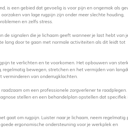
d, is een gebied dat gevoelig is voor pijn en ongemak als ge
oorzaken van lage rugpijn zijn onder meer slechte houding,
problemen en zelfs stress.
 de signalen die je lichaam geeft wanneer je last hebt van j
e lang door te gaan met normale activiteiten als dit leidt tot
ugpijn te verlichten en te voorkomen. Het opbouwen van sterk
g, regelmatig bewegen, stretchen en het vermijden van langd
et verminderen van onderrugklachten.
het raadzaam om een professionele zorgverlener te raadplegen.
diagnose stellen en een behandelplan opstellen dat specifiek 
 het gaat om rugpijn. Luister naar je lichaam, neem regelmatig
 in goede ergonomische ondersteuning voor je werkplek en